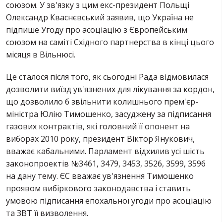
союзом. У зв'язку з цим екс-президент Польщі
Олександр Кваснєвський заявив, що Україна не
підпише Угоду про асоціацію з Європейським
союзом на саміті Східного партнерства в кінці цього
місяця в Вільнюсі.
Це сталося після того, як сьогодні Рада відмовилася
дозволити виїзд ув'язнених для лікування за кордон,
що дозволило б звільнити колишнього прем'єр-
міністра Юлію Тимошенко, засуджену за підписання
газових контрактів, які головний її опонент на
виборах 2010 року, президент Віктор Янукович,
вважає кабальними. Парламент відхилив усі шість
законопроектів №3461, 3479, 3453, 3526, 3599, 3596
на дану тему. ЄС вважає ув'язнення Тимошенко
проявом вибіркового законодавства і ставить
умовою підписання епохальної угоди про асоціацію
та ЗВТ її визволення.