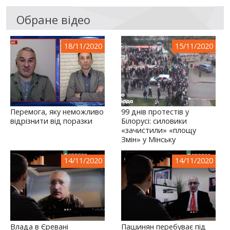
Обране відео
18/11/2020
15/11/2020
Перемога, яку неможливо
99 днів протестів у
відрізнити від поразки
Білорусі: силовики
«зачистили» «площу
Змін» у Мінську
14/11/2020
14/11/2020
Влада в Єревані
Пашинян перебуває під