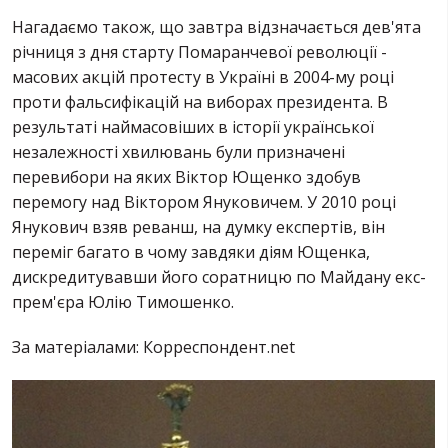
Нагадаємо також, що завтра відзначається дев'ята
річниця з дня старту Помаранчевої революції -
масових акцій протесту в Україні в 2004-му році
проти фальсифікацій на виборах президента. В
результаті наймасовіших в історії української
незалежності хвилювань були призначені
перевибори на яких Віктор Ющенко здобув
перемогу над Віктором Януковичем. У 2010 році
Янукович взяв реванш, на думку експертів, він
переміг багато в чому завдяки діям Ющенка,
дискредитувавши його соратницю по Майдану екс-
прем'єра Юлію Тимошенко.
За матеріалами: Корреспондент.net