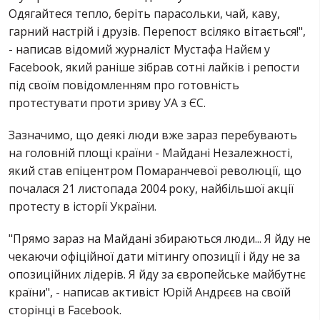
Одягайтеся тепло, беріть парасольки, чай, каву,
гарний настрій і друзів. Перепост всіляко вітається!",
- написав відомий журналіст Мустафа Найєм у
Facebook, який раніше зібрав сотні лайків і репости
під своїм повідомленням про готовність
протестувати проти зриву УА з ЄС.
Зазначимо, що деякі люди вже зараз перебувають
на головній площі країни - Майдані Незалежності,
який став епіцентром Помаранчевої революції, що
почалася 21 листопада 2004 року, найбільшої акції
протесту в історії України.
"Прямо зараз на Майдані збираються люди... Я йду не
чекаючи офіційної дати мітингу опозиції і йду не за
опозиційних лідерів. Я йду за європейське майбутнє
країни", - написав активіст Юрій Андрєєв на своїй
сторінці в Facebook.