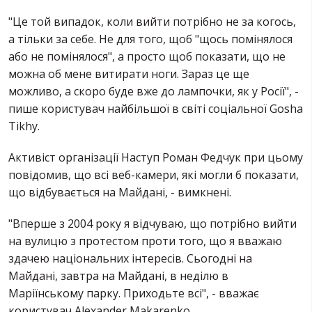
"Це той випадок, коли вийти потрібно не за когось,
а тільки за себе. Не для того, щоб "щось помінялося
або не помінялося", а просто щоб показати, що не
можна об мене витирати ноги. Зараз це ще
можливо, а скоро буде вже до лампочки, як у Росії", -
пише користувач найбільшої в світі соціальної Gosha
Tikhy.
Активіст організації Наступ Роман Федчук при цьому
повідомив, що всі веб-камери, які могли б показати,
що відбувається на Майдані, - вимкнені.
"Вперше з 2004 року я відчуваю, що потрібно вийти
на вулицю з протестом проти того, що я вважаю
здачею національних інтересів. Сьогодні на
Майдані, завтра на Майдані, в неділю в
Маріїнському парку. Приходьте всі", - вважає
користувач Alexander Makarenko.