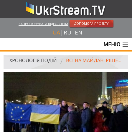
ДОПОМОГА ПРОЕКТУ
ЗАПРОПОНУВАТИ ВІДЕО/СТРІМ
UA
RU
EN
МЕНЮ
ГОЛОВНА
ХРОНОЛОГІЯ ПОДІЙ
ВСІ НА МАЙДАН: РІШЕННЯ КАБМІНУ ВІДКЛАСТИ УА З ЄС ПІДНЯЛО ХВИЛЮ ПРОТЕСТНИХ НАСТРОЇВ УКРАЇНЦІВ У СОЦМЕРЕЖАХ
ОНЛАЙН ТРАНСЛЯЦІЇ
ВІДЕО
РОСІЙСЬКО-УКРАЇНСЬКА ВІЙНА
"WINTER ON FIRE"
ХРОНОЛОГІЯ ЄВРОМАЙДАНУ