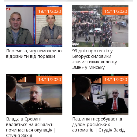
18/11/2020
15/11/2020
Перемога, яку неможливо
99 днів протестів у
відрізнити від поразки
Білорусі: силовики
«зачистили» «площу
Змін» у Мінську
14/11/2020
14/11/2020
Влада в Єревані
Пашинян перебуває під
валяється на асфальті –
дулом російських
починається окупація |
автоматів | Студія Захід
Студія Захід