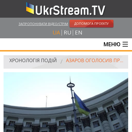
ДОПОМОГА ПРОЕКТУ
ЗАПРОПОНУВАТИ ВІДЕО/СТРІМ
UA
RU
EN
МЕНЮ
ГОЛОВНА
ХРОНОЛОГІЯ ПОДІЙ
АЗАРОВ ОГОЛОСИВ ПРО ПРИЗУПИНЕННЯ ПІДГОТОВКИ ДО ПІДПИСАННЯ УГОДИ З ЄС
ОНЛАЙН ТРАНСЛЯЦІЇ
ВІДЕО
РОСІЙСЬКО-УКРАЇНСЬКА ВІЙНА
"WINTER ON FIRE"
ХРОНОЛОГІЯ ЄВРОМАЙДАНУ