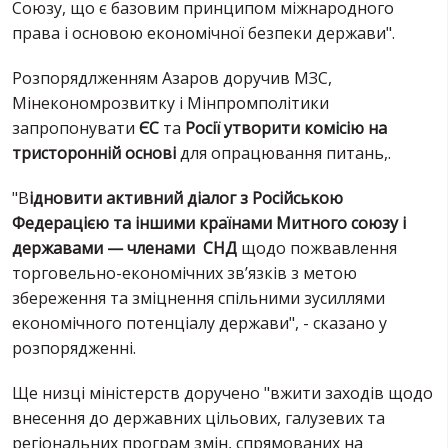
Союзу, що є базовим принципом міжнародного
права і основою економічної безпеки держави".
Розпорядлженням Азаров доручив МЗС,
Мінекономрозвитку і Мінпромполітики
запропонувати
ЄС
та
Росії утворити комісію на
тристоронній основі
для опрацювання питань,.
"В
ідновити активний діалог з Російською
Федерацією та іншими країнами Митного союзу і
державами — членами СНД
щодо пожвавлення
торговельно-економічних зв’язків з метою
збереження та зміцнення спільними зусиллями
економічного потенціалу держави", - сказано у
розпорядженні.
Ще низці міністерств доручено "вжити заходів щодо
внесення до державних цільових, галузевих та
регіональних програм змін, спрямованих на