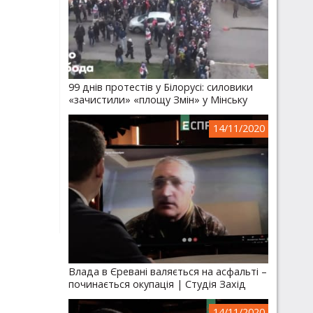
99 днів протестів у Білорусі: силовики
«зачистили» «площу Змін» у Мінську
14/11/2020
Влада в Єревані валяється на асфальті –
починається окупація | Студія Захід
14/11/2020