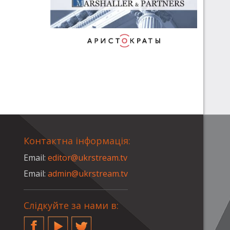
Контактна інформація:
Email:
editor@ukrstream.tv
Email:
admin@ukrstream.tv
Слідкуйте за нами в:
Facebook
YouTube
Twitter