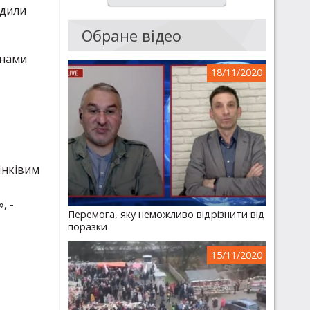
рдили
Обране відео
онами
18/11/2020
Янківим
, -
Перемога, яку неможливо відрізнити від
поразки
15/11/2020