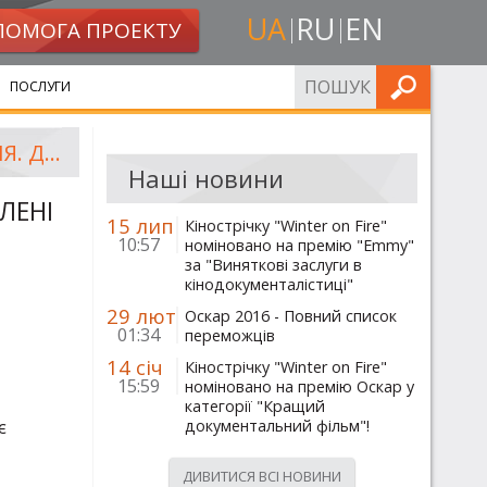
UA
RU
EN
ПОМОГА ПРОЕКТУ
ШУКАТИ
ПОСЛУГИ
«ГОЛОС УКРАЇНИ» ЛЕГІТИМІЗУЄ ЗАКОНИ, УХВАЛЕНІ 16 СІЧНЯ. ДРУКАРНЮ БЛОКУЮТЬ
Наші новини
ЛЕНІ
15 лип
Кінострічку "Winter on Fire"
10:57
номіновано на премію "Emmy"
за "Виняткові заслуги в
кінодокументалістиці"
29 лют
Оскар 2016 - Повний список
01:34
переможців
14 січ
Кінострічку "Winter on Fire"
15:59
номіновано на премію Оскар у
категорії "Кращий
документальний фільм"!
є
ДИВИТИСЯ ВСІ НОВИНИ