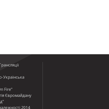
рансляції
о-Українська
n Fire"
гія Євромайдану
ід"
залежності 2014