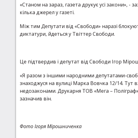
«Станом на зараз, газета друкує усі закони», 
кілька джерел у газеті.
Між тим Депутати від «Свободи» наразі блокую
диктатури, йдеться у Твіттер Свободи.
Це підтвердив і депутат від Свободи Ігор Міро
«Я разом з іншими народними депутатами-своб
знаходжуся на вулиці Марка Вовчка 12/14. Тут
недозаконами. Друкарня ТОВ «Мега – Поліграф» 
зазначив він.
Фото Ігоря Мірошниченка