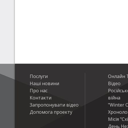
Послуги
Онлайн Т
Наші новини
Відео
Про нас
Російськ
Контакти
війна
Запропонувати відео
"Winter O
Допомога проекту
Хроноло
Місія "Сх
День Не