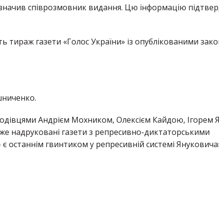
- зазначив співрозмовник видання. Цю інформацію підтве
ть тираж газети «Голос України» із опублікованими зак
шниченко.
одівцями Андрієм Мохником, Олексієм Кайдою, Ігорем 
 вже надруковані газети з репресивно-диктаторськими
є останнім гвинтиком у репресивній системі Януковича»