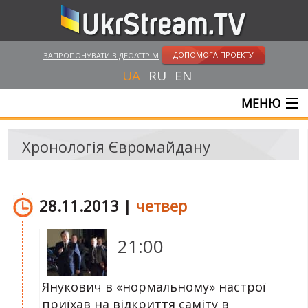
ДОПОМОГА ПРОЕКТУ
ЗАПРОПОНУВАТИ ВІДЕО/СТРІМ
UA
RU
EN
МЕНЮ
ГОЛОВНА
Хронологія Євромайдану
ОНЛАЙН ТРАНСЛЯЦІЇ
ВІДЕО
28.11.2013 |
четвер
РОСІЙСЬКО-УКРАЇНСЬКА ВІЙНА
21:00
"WINTER ON FIRE"
ХРОНОЛОГІЯ ЄВРОМАЙДАНУ
Янукович в «нормальному» настрої
приїхав на відкриття саміту в