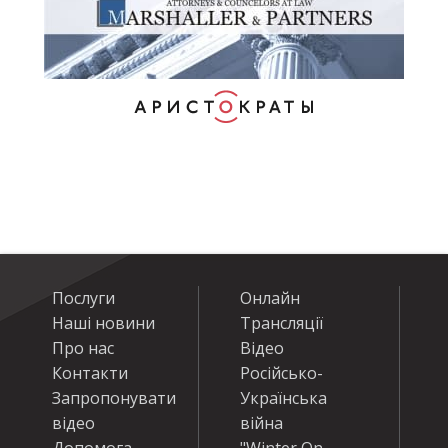
Послуги
Онлайн
Наші новини
Трансляції
Про нас
Відео
Контакти
Російсько-
Запропонувати
Українська
відео
війна
Допомога
"Winter On