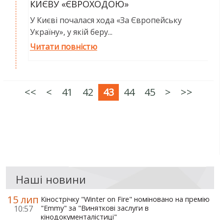
КИЄВУ «ЄВРОХОДОЮ»
У Києві почалася хода «За Європейську
Україну», у якій беру...
Читати повністю
<<
<
41
42
43
44
45
>
>>
Наші новини
15 лип
Кінострічку "Winter on Fire" номіновано на премію
10:57
"Emmy" за "Виняткові заслуги в
кінодокументалістиці"