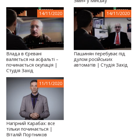
Змін» у Мінську
14/11/2020
14/11/2020
Влада в Єревані
Пашинян перебуває під
валяється на асфальті –
дулом російських
починається окупація |
автоматів | Студія Захід
Студія Захід
11/11/2020
Нагірний Карабах: все
тільки починається |
Віталій Портников