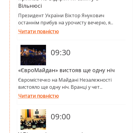
ПОСЛУГИ
Вільнюсі
ШУ
Президент України Віктор Янукович
останнім прибув на урочисту вечерю, я...
Читати повністю
09:30
«ЄвроМайдан» вистояв ще одну ніч
Євромістечко на Майдані Незалежності
вистояло ще одну ніч. Вранці у чет...
Читати повністю
09:00