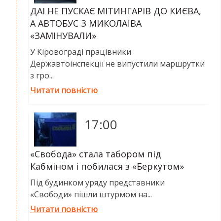
ДАІ НЕ ПУСКАЄ МІТИНГАРІВ ДО КИЄВА,
А АВТОБУС З МИКОЛАЇВА
«ЗАМІНУВАЛИ»
У Кіровограді працівники
Державтоінспекції не випустили маршрутки
з гро...
Читати повністю
17:00
«Свобода» стала табором під
Кабміном і побилася з «Беркутом»
Під будинком уряду представники
«Свободи» пішли штурмом на...
Читати повністю