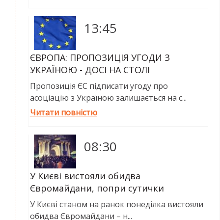
13:45
ЄВРОПА: ПРОПОЗИЦІЯ УГОДИ З
УКРАЇНОЮ - ДОСІ НА СТОЛІ
Пропозиція ЄС підписати угоду про
асоціацію з Україною залишається на с...
Читати повністю
08:30
У Києві вистояли обидва
Євромайдани, попри сутички
У Києві станом на ранок понеділка вистояли
обидва Євромайдани – н...