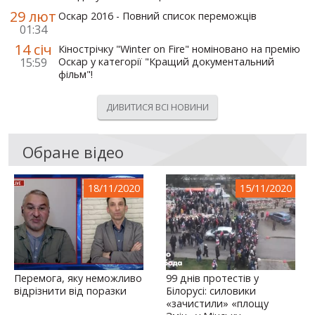
29 лют
Оскар 2016 - Повний список переможців
01:34
14 січ
Кінострічку "Winter on Fire" номіновано на премію
15:59
Оскар у категорії "Кращий документальний
фільм"!
ДИВИТИСЯ ВСІ НОВИНИ
Обране відео
18/11/2020
15/11/2020
Перемога, яку неможливо
99 днів протестів у
відрізнити від поразки
Білорусі: силовики
«зачистили» «площу