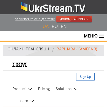
ДОПОМОГА ПРОЕКТУ
ЗАПРОПОНУВАТИ ВІДЕО/СТРІМ
UA
RU
EN
МЕНЮ
ГОЛОВНА
ОНЛАЙН ТРАНСЛЯЦІЇ
ВАРШАВА (КАМЕРА 3). ДЕНЬ НЕЗАЛЕЖНОСТІ УКРАЇНИ 2014
ОНЛАЙН ТРАНСЛЯЦІЇ
UKRSTREAM.TV
ЗМІ ТА ОФІЦІЙНІ ТРАНСЛЯЦІЇ
ПРИВАТНІ СТРІМИ
ВЕБ-КАМЕРИ
КРИМ