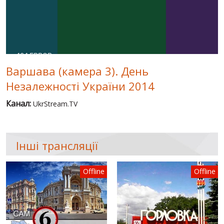
ВІДЕО
РОСІЙСЬКО-УКРАЇНСЬКА ВІЙНА
"WINTER ON FIRE"
Варшава (камера 3). День
ХРОНОЛОГІЯ ЄВРОМАЙДАНУ
Незалежності України 2014
ПОСЛУГИ
Канал:
UkrStream.TV
ШУ
Інші трансляції
Offline
Offline