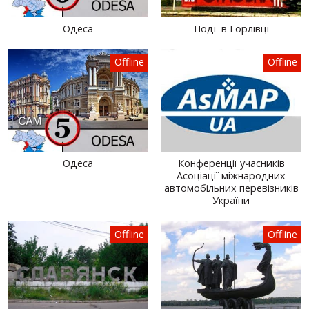
Одеса
Події в Горлівці
Offline
Offline
Одеса
Конференції учасників
Асоціації міжнародних
автомобільних перевізників
України
Offline
Offline