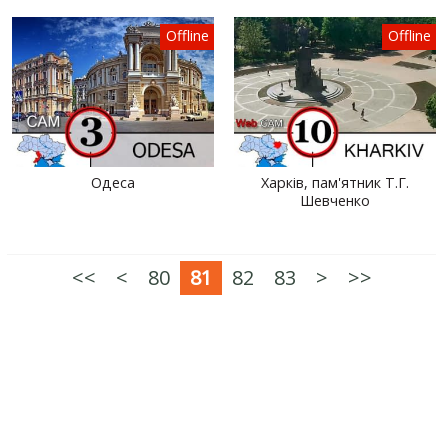
Offline
Offline
Одеса
Харків, пам'ятник Т.Г.
Шевченко
<<
<
80
81
82
83
>
>>