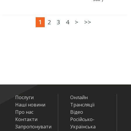
1
2
3
4
>
>>
Послуги
Онлайн
Наші новини
Трансляції
Про нас
Відео
Контакти
Російсько-
Запропонувати
Українська