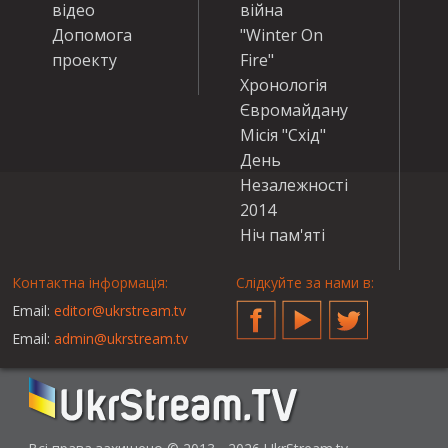
відео
війна
Допомога
"Winter On
проекту
Fire"
Хронологія
Євромайдану
Місія "Схід"
День
Незалежності
2014
Ніч пам'яті
Контактна інформація:
Слідкуйте за нами в:
Email:
editor@ukrstream.tv
Facebook
YouTube
Twitter
Email:
admin@ukrstream.tv