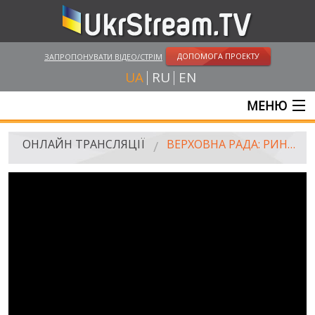
ДОПОМОГА ПРОЕКТУ
ЗАПРОПОНУВАТИ ВІДЕО/СТРІМ
UA
RU
EN
МЕНЮ
ГОЛОВНА
ОНЛАЙН ТРАНСЛЯЦІЇ
ВЕРХОВНА РАДА: РИНОК ЗЕМЛІ
ОНЛАЙН ТРАНСЛЯЦІЇ
UKRSTREAM.TV
ЗМІ ТА ОФІЦІЙНІ ТРАНСЛЯЦІЇ
ПРИВАТНІ СТРІМИ
ВЕБ-КАМЕРИ
КРИМ