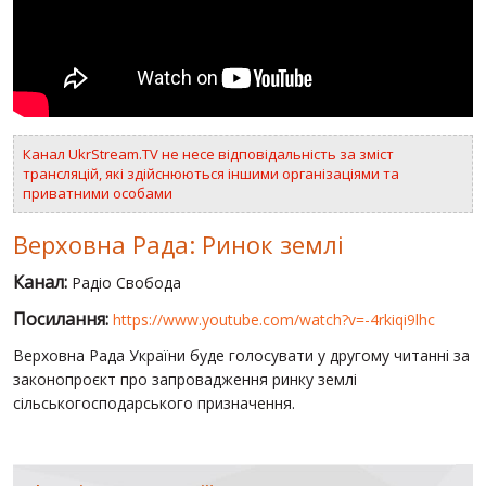
ВІДЕО
РОСІЙСЬКО-УКРАЇНСЬКА ВІЙНА
"WINTER ON FIRE"
Канал UkrStream.TV не несе відповідальність за зміст
ХРОНОЛОГІЯ ЄВРОМАЙДАНУ
трансляцій, які здійснюються іншими організаціями та
приватними особами
ПОСЛУГИ
ШУ
Верховна Рада: Ринок землі
Канал:
Радіо Свобода
Посилання:
https://www.youtube.com/watch?v=-4rkiqi9lhc
Верховна Рада України буде голосувати у другому читанні за
законопроєкт про запровадження ринку землі
сільськогосподарського призначення.