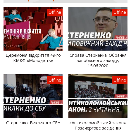
Offline
Offline
Церемонія відкриття 49-го
Справа Стерненка. Обрання
КМКФ «Молодість»
запобіжного заходу,
15.06.2020
Offline
Offline
Стерненко. Виклик до СБУ
«Антиколомойський закон».
Позачергове засідання