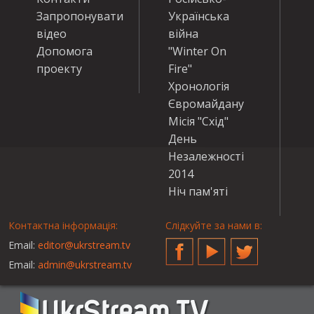
Запропонувати
Українська
відео
війна
Допомога
"Winter On
проекту
Fire"
Хронологія
Євромайдану
Місія "Схід"
День
Незалежності
2014
Ніч пам'яті
Контактна інформація:
Слідкуйте за нами в:
Email:
editor@ukrstream.tv
Facebook
YouTube
Twitter
Email:
admin@ukrstream.tv