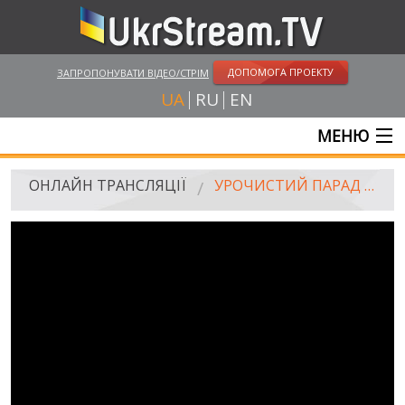
ДОПОМОГА ПРОЕКТУ
ЗАПРОПОНУВАТИ ВІДЕО/СТРІМ
UA
RU
EN
МЕНЮ
ГОЛОВНА
ОНЛАЙН ТРАНСЛЯЦІЇ
УРОЧИСТИЙ ПАРАД ДО 30 ДНЯ НЕЗАЛЕЖНОСТІ УКРАЇНИ | ПРЯМА ТРАНСЛЯЦІЯ
ОНЛАЙН ТРАНСЛЯЦІЇ
UKRSTREAM.TV
ЗМІ ТА ОФІЦІЙНІ ТРАНСЛЯЦІЇ
ПРИВАТНІ СТРІМИ
ВЕБ-КАМЕРИ
КРИМ