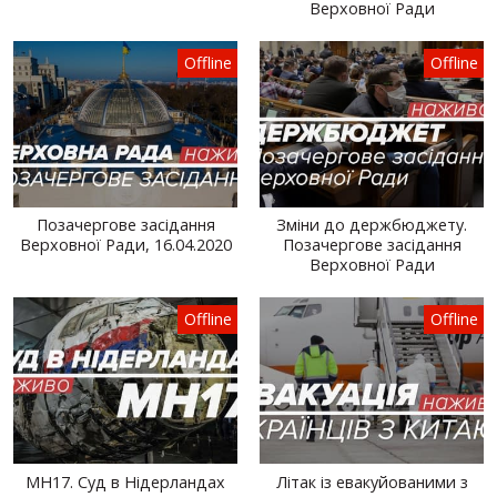
Верховної Ради
Offline
Offline
Позачергове засідання
Зміни до держбюджету.
Верховної Ради, 16.04.2020
Позачергове засідання
Верховної Ради
Offline
Offline
MH17. Суд в Нідерландах
Літак із евакуйованими з