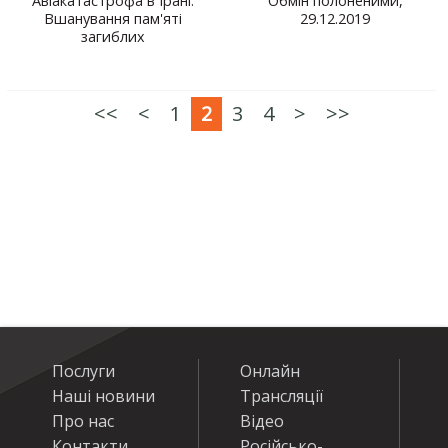
Авіакатастрофа в Ірані.
Обмін полоненими,
Вшанування пам'яті
29.12.2019
загиблих
<<
<
1
2
3
4
>
>>
Послуги
Онлайн
Наші новини
Трансляції
Про нас
Відео
Контакти
Російсько-