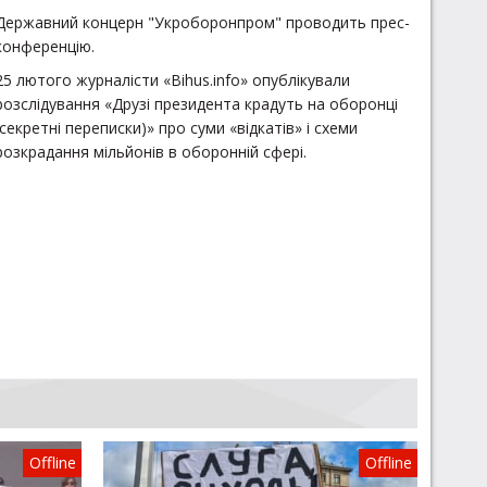
Державний концерн "Укроборонпром" проводить прес-
конференцію.
25 лютого журналісти «Bihus.info» опублікували
розслідування «Друзі президента крадуть на оборонці
(секретні переписки)» про суми «відкатів» і схеми
розкрадання мільйонів в оборонній сфері.
Offline
Offline