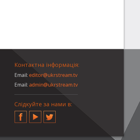
Контактна інформація:
Email:
editor@ukrstream.tv
Email:
admin@ukrstream.tv
Слідкуйте за нами в:
Facebook
YouTube
Twitter