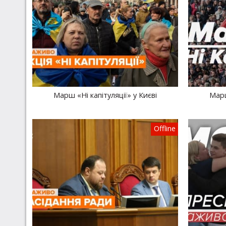
Марш «Ні капітуляції» у Києві
Марш
Offline