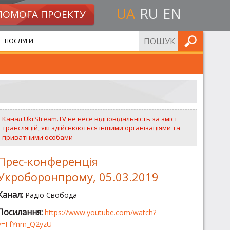
UA
RU
EN
ПОМОГА ПРОЕКТУ
ШУКАТИ
ПОСЛУГИ
Канал UkrStream.TV не несе відповідальність за зміст
трансляцій, які здійснюються іншими організаціями та
приватними особами
Прес-конференція
Укроборонпрому, 05.03.2019
Канал:
Радіо Свобода
Посилання:
https://www.youtube.com/watch?
v=FfYnm_Q2yzU