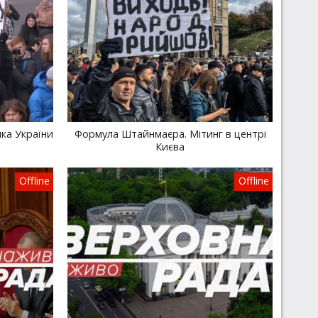
ика України
Формула Штайнмаєра. Мітинг в центрі
Києва
Offline
Offline