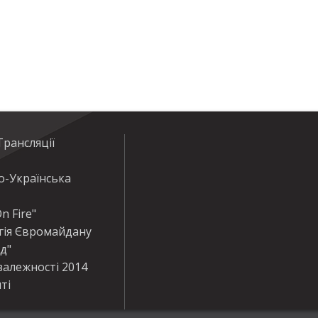
рансляції
о-Українська
n Fire"
гія Євромайдану
ід"
залежності 2014
ті