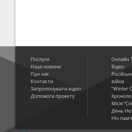
Послуги
Онлайн Т
Наші новини
Відео
Про нас
Російськ
Контакти
війна
Запропонувати відео
"Winter O
Допомога проекту
Хроноло
Місія "Сх
День Не
Ніч пам'я