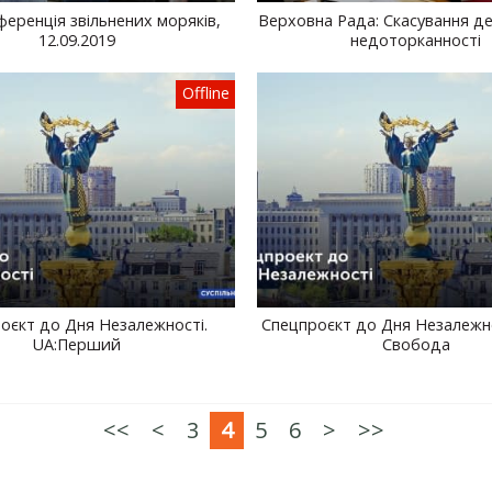
еренція звільнених моряків,
Верховна Рада: Скасування де
12.09.2019
недоторканності
Offline
оєкт до Дня Незалежності.
Спецпроєкт до Дня Незалежно
UA:Перший
Свобода
<<
<
3
4
5
6
>
>>