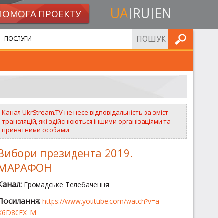
UA
RU
EN
ПОМОГА ПРОЕКТУ
ШУКАТИ
ПОСЛУГИ
Канал UkrStream.TV не несе відповідальність за зміст
трансляцій, які здійснюються іншими організаціями та
приватними особами
Вибори президента 2019.
МАРАФОН
Канал:
Громадське Телебачення
Посилання:
https://www.youtube.com/watch?v=a-
K6D80FX_M