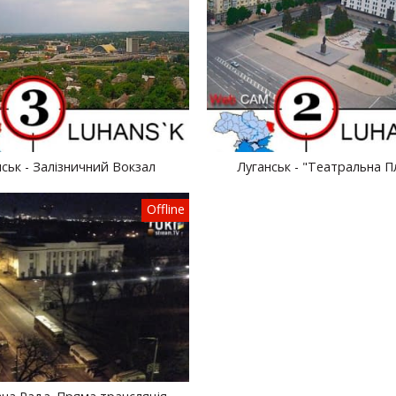
ськ - Залізничний Вокзал
Луганськ - "Театральна 
Offline