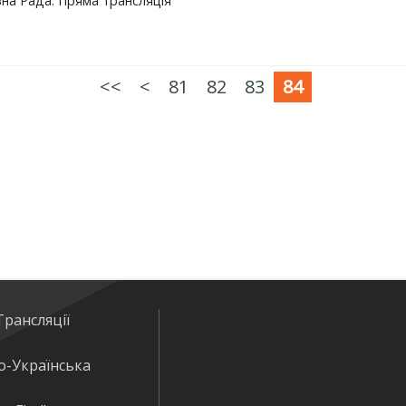
на Рада. Пряма трансляція
<<
<
81
82
83
84
рансляції
о-Українська