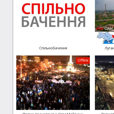
Спільнобачення
Луган
Offline