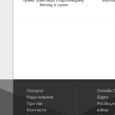
Пряма трансляція з ЄвроМайдану.
Верхов
Вигляд зі сцени
Послуги
Онлайн Т
Наші новини
Відео
Про нас
Російськ
Контакти
війна