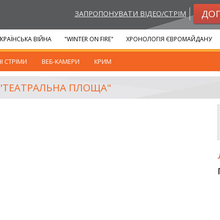
ДО
ЗАПРОПОНУВАТИ ВІДЕО/СТРІМ
КРАЇНСЬКА ВІЙНА
"WINTER ON FIRE"
ХРОНОЛОГІЯ ЄВРОМАЙДАНУ
І СТРІМИ
ВЕБ-КАМЕРИ
КРИМ
 "ТЕАТРАЛЬНА ПЛОЩА"