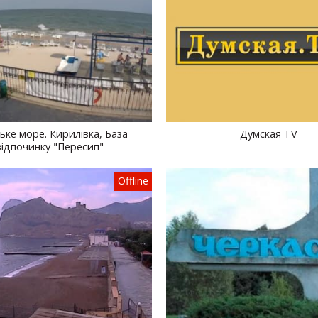
ьке море. Кирилівка, База
Думская TV
відпочинку "Пересип"
Offline