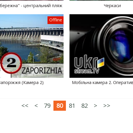
бережна" - центральний пляж
Черкаси
Offline
Запоріжжя (Камера 2)
Мобільна камера 2. Оператив
<<
<
79
80
81
82
>
>>