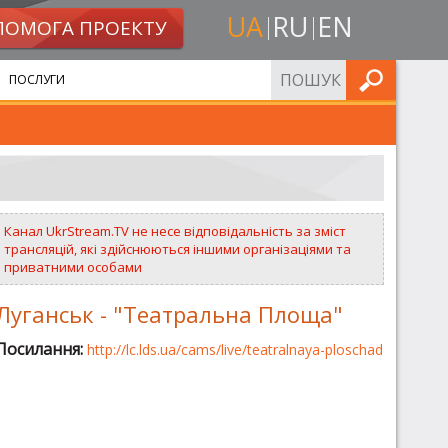
UA
RU
EN
ПОМОГА ПРОЕКТУ
ШУКАТИ
ПОСЛУГИ
Канал UkrStream.TV не несе відповідальність за зміст
трансляцій, які здійснюються іншими організаціями та
приватними особами
Луганськ - "Театральна Площа"
Посилання:
http://lc.lds.ua/cams/live/teatralnaya-ploschad