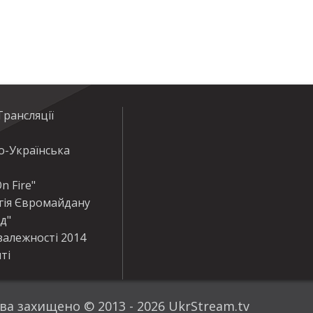
рансляції
о-Українська
n Fire"
гія Євромайдану
ід"
залежності 2014
ті
ва захищено © 2013 - 2026 UkrStream.tv