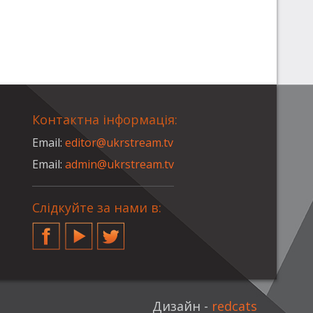
Контактна інформація:
Email:
editor@ukrstream.tv
Email:
admin@ukrstream.tv
Слідкуйте за нами в:
Facebook
YouTube
Twitter
Дизайн -
redcats