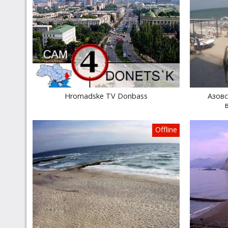
Hromadske TV Donbass
Азовс
Offline