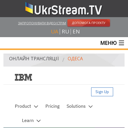
ДОПОМОГА ПРОЕКТУ
ЗАПРОПОНУВАТИ ВІДЕО/СТРІМ
UA
RU
EN
МЕНЮ
ГОЛОВНА
ОНЛАЙН ТРАНСЛЯЦІЇ
ОДЕСА
ОНЛАЙН ТРАНСЛЯЦІЇ
UKRSTREAM.TV
Live streaming video by Ustream
ЗМІ ТА ОФІЦІЙНІ ТРАНСЛЯЦІЇ
ПРИВАТНІ СТРІМИ
ВЕБ-КАМЕРИ
КРИМ