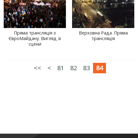
Пряма трансляція з
Верховна Рада. Пряма
ЄвроМайдану. Вигляд зі
трансляція
сцени
<<
<
81
82
83
84