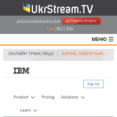
ДОПОМОГА ПРОЕКТУ
ЗАПРОПОНУВАТИ ВІДЕО/СТРІМ
UA
RU
EN
МЕНЮ
ГОЛОВНА
ОНЛАЙН ТРАНСЛЯЦІЇ
ХАРКІВ, ПАМ'ЯТНИК Т.Г. ШЕВЧЕНКО
ОНЛАЙН ТРАНСЛЯЦІЇ
UKRSTREAM.TV
Live streaming video by Ustream
ЗМІ ТА ОФІЦІЙНІ ТРАНСЛЯЦІЇ
ПРИВАТНІ СТРІМИ
ВЕБ-КАМЕРИ
КРИМ