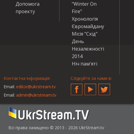
Допомога
"Winter On
проекту
Fire"
Хронологія
Євромайдану
Місія "Схід"
День
Незалежності
2014
Ніч пам'яті
Контактна інформація:
Слідкуйте за нами в:
Email:
editor@ukrstream.tv
Facebook
YouTube
Twitter
Email:
admin@ukrstream.tv
Всі права захищено © 2013 - 2026 UkrStream.tv