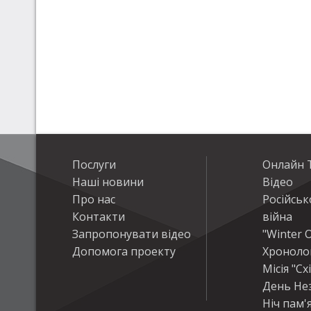
Послуги
Онлайн Т
Наші новини
Відео
Про нас
Російськ
Контакти
війна
Запропонувати відео
"Winter O
Допомога проекту
Хроноло
Місія "Сх
День Не
Ніч пам'я