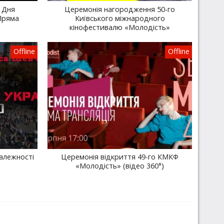
 Дня
Церемонія нагородження 50-го
Пряма
Київського міжнародного
кінофестивалю «Молодість»
Offline
Offline
алежності
Церемонія відкриття 49-го КМКФ
«Молодість» (відео 360°)