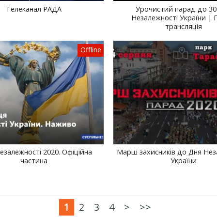
Телеканал РАДА
Урочистий парад до 30
Незалежності України | 
трансляція
Offline
езалежності 2020. Офіційна
Марш захисників до Дня Нез
частина
України
1
2
3
4
>
>>