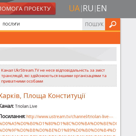
UA
RU
EN
ПОМОГА ПРОЕКТУ
ШУКАТИ
ПОСЛУГИ
Канал UkrStream.TV не несе відповідальність за зміст
трансляцій, які здійснюються іншими організаціями та
приватними особами
Харків, Площа Конституції
Канал:
Triolan.Live
Посилання:
http://www.ustream.tv/channel/triolan-live---
%D0%A5%D0%B0%D1%80%D1%8C%D0%BA%D0%BE%D0%B2-
%D0%9F%D0%BB%D0%BE%D1%89%D0%B0%D0%B4%D1%8C-