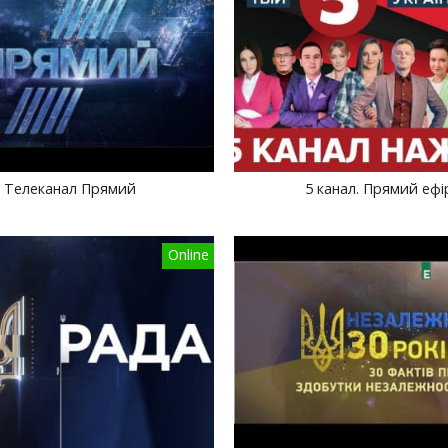
Телеканал Прямий
5 канал. Прямий ефі
Online