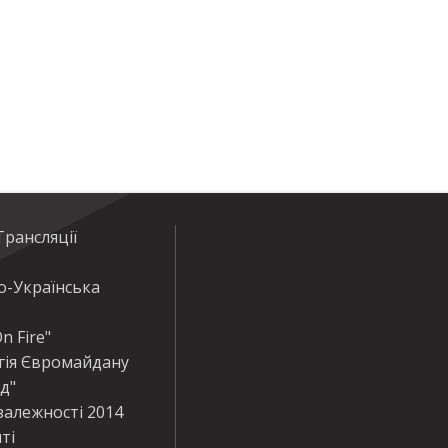
рансляції
о-Українська
n Fire"
гія Євромайдану
ід"
залежності 2014
ті