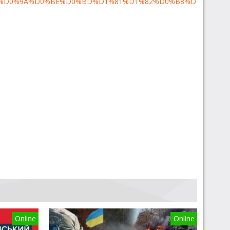
%D0%9A%D0%BE%D0%BD%D1%81%D1%82%D0%B8%D1%82%D1
Online
Online