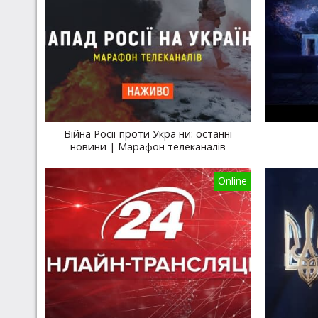
Війна Росії проти України: останні
новини | Марафон телеканалів
Online