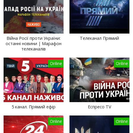
Війна Росії проти України:
Телеканал Прямий
останні новини | Марафон
телеканалів
Online
Online
5 канал. Прямий ефір
Еспресо TV
Online
Online