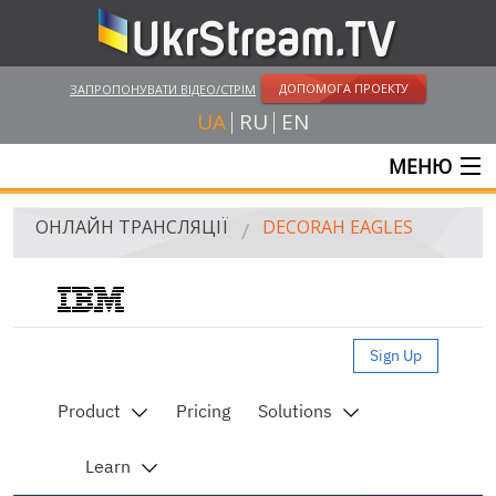
ДОПОМОГА ПРОЕКТУ
ЗАПРОПОНУВАТИ ВІДЕО/СТРІМ
UA
RU
EN
МЕНЮ
ГОЛОВНА
ОНЛАЙН ТРАНСЛЯЦІЇ
DECORAH EAGLES
ОНЛАЙН ТРАНСЛЯЦІЇ
UKRSTREAM.TV
ЗМІ ТА ОФІЦІЙНІ ТРАНСЛЯЦІЇ
ПРИВАТНІ СТРІМИ
ВЕБ-КАМЕРИ
КРИМ