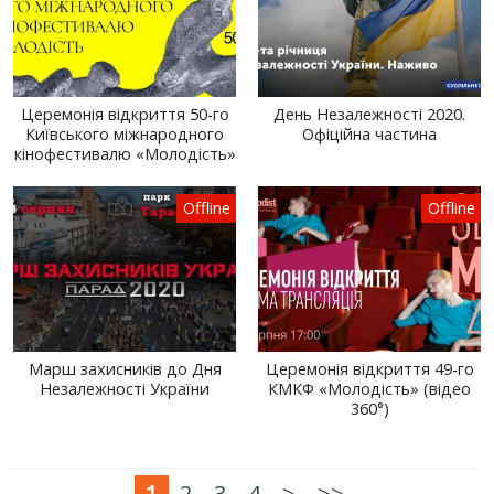
Церемонія відкриття 50-го
День Незалежності 2020.
Київського міжнародного
Офіційна частина
кінофестивалю «Молодість»
Offline
Offline
Марш захисників до Дня
Церемонія відкриття 49-го
Незалежності України
КМКФ «Молодість» (відео
360°)
1
2
3
4
>
>>