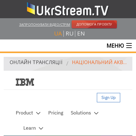
ДОПОМОГА ПРОЕКТУ
ЗАПРОПОНУВАТИ ВІДЕО/СТРІМ
UA
RU
EN
МЕНЮ
ГОЛОВНА
ОНЛАЙН ТРАНСЛЯЦІЇ
НАЦІОНАЛЬНИЙ АКВАРІУМ, БАЛТИМОР
ОНЛАЙН ТРАНСЛЯЦІЇ
UKRSTREAM.TV
Live streaming video by Ustream
ЗМІ ТА ОФІЦІЙНІ ТРАНСЛЯЦІЇ
ПРИВАТНІ СТРІМИ
ВЕБ-КАМЕРИ
КРИМ