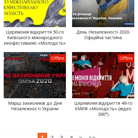
Церемонія відкриття 50-го
День Незалежності 2020.
Київського міжнародного
Офіційна частина
кінофестивалю «Молодість»
Offline
Offline
Марш захисників до Дня
Церемонія відкриття 49-го
Незалежності України
КМКФ «Молодість» (відео
360°)
1
2
3
4
>
>>