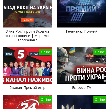
Війна Росії проти України:
Телеканал Прямий
останні новини | Марафон
телеканалів
Online
Online
5 канал. Прямий ефір
Еспресо TV
Online
Online