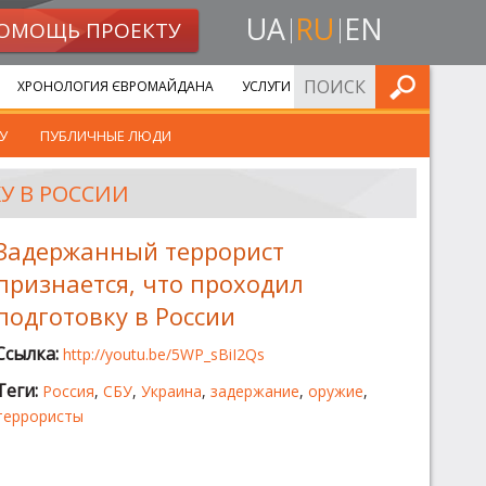
UA
RU
EN
ОМОЩЬ ПРОЕКТУ
ИСКАТЬ
ХРОНОЛОГИЯ ЄВРОМАЙДАНА
УСЛУГИ
У
ПУБЛИЧНЫЕ ЛЮДИ
У В РОССИИ
Задержанный террорист
признается, что проходил
подготовку в России
Ссылка:
http://youtu.be/5WP_sBiI2Qs
Теги:
Россия
,
СБУ
,
Украина
,
задержание
,
оружие
,
террористы