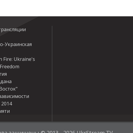
трансляции
ко-Украинская
 Fire: Ukraine's
r Freedom
гия
дана
Восток"
зависимости
 2014
мяти
ава защищены © 2013 - 2026 UkrStream.TV