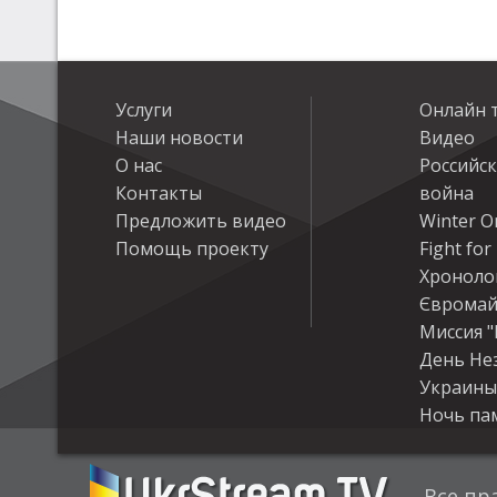
Услуги
Онлайн 
Наши новости
Видео
О нас
Российс
Контакты
война
Предложить видео
Winter On
Помощь проекту
Fight fo
Хроноло
Євромай
Миссия "
День Не
Украины
Ночь па
Все пр