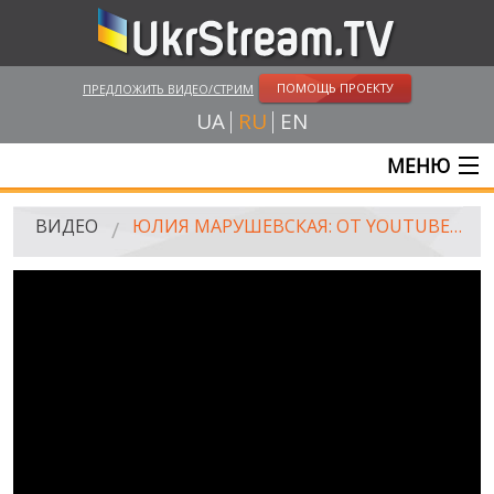
ПОМОЩЬ ПРОЕКТУ
ПРЕДЛОЖИТЬ ВИДЕО/СТРИМ
UA
RU
EN
МЕНЮ
ГЛАВНАЯ
ВИДЕО
ЮЛИЯ МАРУШЕВСКАЯ: ОТ YOUTUBE ДО НАЧАЛЬНИКА ТАМОЖНИ ЗА 2 ГОДА
ОНЛАЙН ТРАНСЛЯЦИИ
ВИДЕО
UKRSTREAM.TV
ВИДЕО СМИ
АМАТОРСКОЕ ВИДЕО
ХУДОЖЕСТВЕНЫЕ И ДОКУМЕНТАЛЬНЫЕ ПРОЕКТЫ