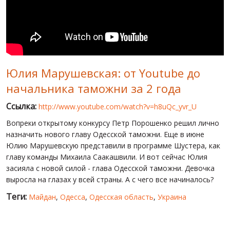
МИР ПРО УКРАИНУ
ПУБЛИЧНЫЕ ЛЮДИ
РОССИЙСКО-УКРАИНСКАЯ ВОЙНА
Юлия Марушевская: от Youtube до
WINTER ON FIRE: UKRAINE'S FIGHT FOR FREEDOM
начальника таможни за 2 года
ХРОНОЛОГИЯ ЄВРОМАЙДАНА
Ссылка:
http://www.youtube.com/watch?v=h8uQc_yvr_U
УСЛУГИ
Вопреки открытому конкурсу Петр Порошенко решил лично
ИСК
назначить нового главу Одесской таможни. Еще в июне
Юлию Марушевскую представили в программе Шустера, как
главу команды Михаила Саакашвили. И вот сейчас Юлия
засияла с новой силой - глава Одесской таможни. Девочка
выросла на глазах у всей страны. А с чего все начиналось?
Теги:
Майдан
,
Одесса
,
Одесская область
,
Украина