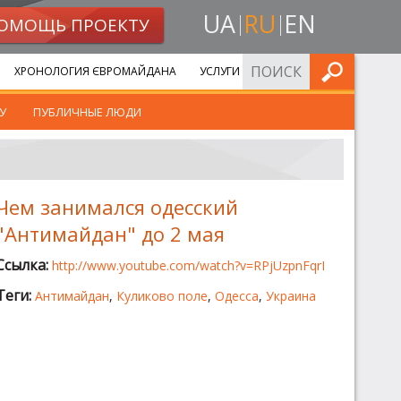
UA
RU
EN
ОМОЩЬ ПРОЕКТУ
ИСКАТЬ
ХРОНОЛОГИЯ ЄВРОМАЙДАНА
УСЛУГИ
У
ПУБЛИЧНЫЕ ЛЮДИ
Чем занимался одесский
"Антимайдан" до 2 мая
Ссылка:
http://www.youtube.com/watch?v=RPjUzpnFqrI
Теги:
Антимайдан
,
Куликово поле
,
Одесса
,
Украина