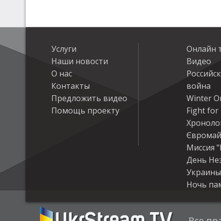
Услуги
Онлайн 
Наши новости
Видео
О нас
Российс
Контакты
война
Предложить видео
Winter On
Помощь проекту
Fight fo
Хроноло
Євромай
Миссия "
День Не
Украины
Ночь па
Все пр