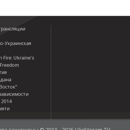
трансляции
ко-Украинская
 Fire: Ukraine's
r Freedom
гия
дана
Восток"
зависимости
 2014
мяти
ава защищены © 2013 - 2026 UkrStream.TV