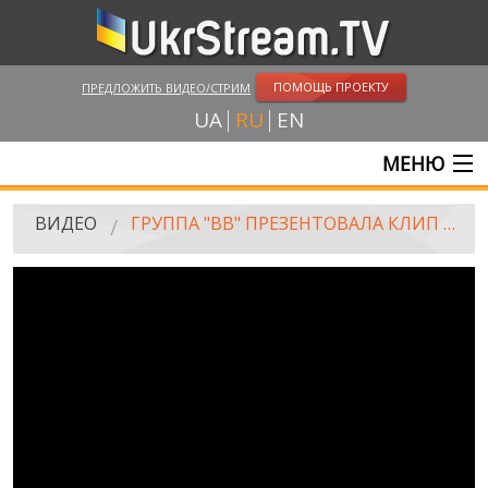
ПОМОЩЬ ПРОЕКТУ
ПРЕДЛОЖИТЬ ВИДЕО/СТРИМ
UA
RU
EN
МЕНЮ
ГЛАВНАЯ
ВИДЕО
ГРУППА "ВВ" ПРЕЗЕНТОВАЛА КЛИП НА "ПЕСНЮ СЕЧЕВЫХ СТРЕЛЬЦОВ"
ОНЛАЙН ТРАНСЛЯЦИИ
ВИДЕО
UKRSTREAM.TV
ВИДЕО СМИ
АМАТОРСКОЕ ВИДЕО
ХУДОЖЕСТВЕНЫЕ И ДОКУМЕНТАЛЬНЫЕ ПРОЕКТЫ