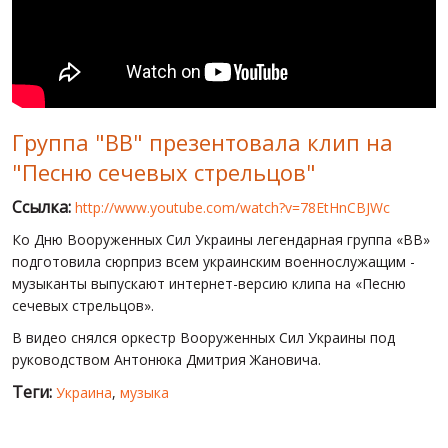
МИР ПРО УКРАИНУ
ПУБЛИЧНЫЕ ЛЮДИ
РОССИЙСКО-УКРАИНСКАЯ ВОЙНА
Группа "ВВ" презентовала клип на
WINTER ON FIRE: UKRAINE'S FIGHT FOR FREEDOM
"Песню сечевых стрельцов"
ХРОНОЛОГИЯ ЄВРОМАЙДАНА
Ссылка:
http://www.youtube.com/watch?v=78EtHnCBJWc
УСЛУГИ
Ко Дню Вооруженных Сил Украины легендарная группа «ВВ»
ИСК
подготовила сюрприз всем украинским военнослужащим -
музыканты выпускают интернет-версию клипа на «Песню
сечевых стрельцов».
В видео снялся оркестр Вооруженных Сил Украины под
руководством Антонюка Дмитрия Жановича.
Теги:
Украина
,
музыка