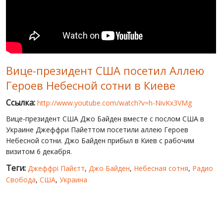
МИР ПРО УКРАИНУ
ПУБЛИЧНЫЕ ЛЮДИ
РОССИЙСКО-УКРАИНСКАЯ ВОЙНА
Вице-президент США посетил Аллею
WINTER ON FIRE: UKRAINE'S FIGHT FOR FREEDOM
Героев Небесной сотни в Киеве
ХРОНОЛОГИЯ ЄВРОМАЙДАНА
Ссылка:
http://www.youtube.com/watch?v=h-NivKx3VMg
УСЛУГИ
Вице-президент США Джо Байден вместе с послом США в
ИСК
Украине Джеффри Пайеттом посетили аллею Героев
Небесной сотни. Джо Байден прибыл в Киев с рабочим
визитом 6 декабря.
Теги:
Джеффрі Пайєтт
,
Джо Байден
,
Небесная сотня
,
Радио
Свобода
,
США
,
Украина