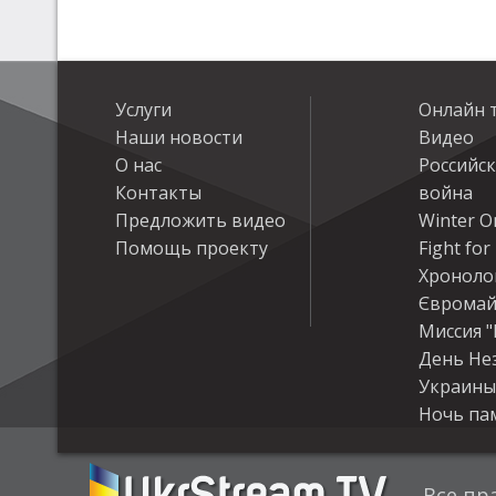
Услуги
Онлайн 
Наши новости
Видео
О нас
Российс
Контакты
война
Предложить видео
Winter On
Помощь проекту
Fight fo
Хроноло
Євромай
Миссия "
День Не
Украины
Ночь па
Все пр