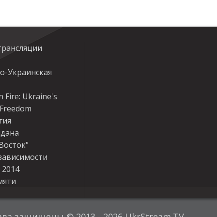
трансляции
ко-Украинская
 Fire: Ukraine's
r Freedom
гия
дана
Восток"
зависимости
 2014
мяти
ава защищены © 2013 - 2026 UkrStream.TV