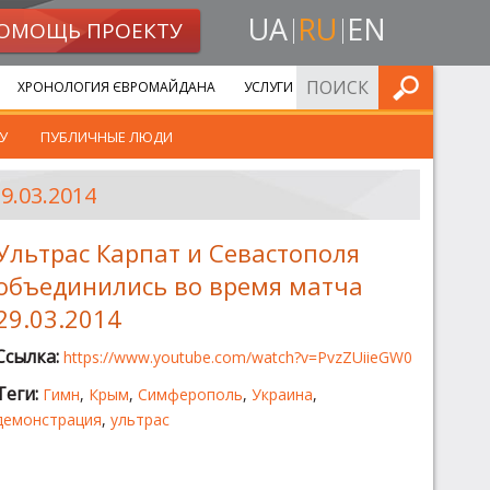
UA
RU
EN
ОМОЩЬ ПРОЕКТУ
ИСКАТЬ
ХРОНОЛОГИЯ ЄВРОМАЙДАНА
УСЛУГИ
У
ПУБЛИЧНЫЕ ЛЮДИ
.03.2014
Ультрас Карпат и Севастополя
объединились во время матча
29.03.2014
Ссылка:
https://www.youtube.com/watch?v=PvzZUiieGW0
Теги:
Гимн
,
Крым
,
Симферополь
,
Украина
,
демонстрация
,
ультрас