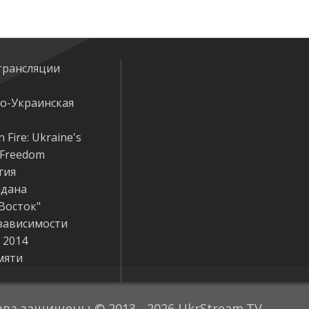
трансляции
ко-Украинская
 Fire: Ukraine's
r Freedom
гия
дана
Восток"
зависимости
 2014
мяти
ава защищены © 2013 - 2026 UkrStream.TV