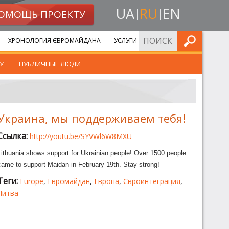
UA
RU
EN
ОМОЩЬ ПРОЕКТУ
ИСКАТЬ
ХРОНОЛОГИЯ ЄВРОМАЙДАНА
УСЛУГИ
У
ПУБЛИЧНЫЕ ЛЮДИ
Украина, мы поддерживаем тебя!
Ссылка:
http://youtu.be/SYVWl6W8MXU
Lithuania shows support for Ukrainian people! Over 1500 people
came to support Maidan in February 19th. Stay strong!
Теги:
Europe
,
Евромайдан
,
Европа
,
Євроинтеграция
,
Литва