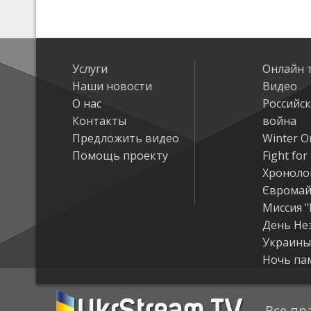
Услуги
Онлайн 
Наши новости
Видео
О нас
Российс
Контакты
война
Предложить видео
Winter On
Помощь проекту
Fight fo
Хроноло
Євромай
Миссия "
День Не
Украины
Ночь па
Все пр