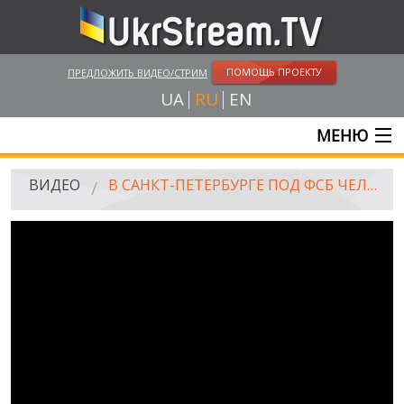
ПОМОЩЬ ПРОЕКТУ
ПРЕДЛОЖИТЬ ВИДЕО/СТРИМ
UA
RU
EN
МЕНЮ
ГЛАВНАЯ
ВИДЕО
В САНКТ-ПЕТЕРБУРГЕ ПОД ФСБ ЧЕЛОВЕК УМЫЛСЯ КРОВЬЮ НА ФЛАГЕ УКРАИНЫ
ОНЛАЙН ТРАНСЛЯЦИИ
ВИДЕО
UKRSTREAM.TV
ВИДЕО СМИ
АМАТОРСКОЕ ВИДЕО
ХУДОЖЕСТВЕНЫЕ И ДОКУМЕНТАЛЬНЫЕ ПРОЕКТЫ