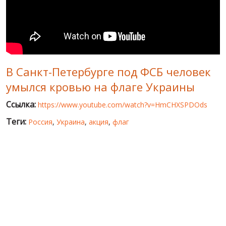
МИР ПРО УКРАИНУ
ПУБЛИЧНЫЕ ЛЮДИ
РОССИЙСКО-УКРАИНСКАЯ ВОЙНА
В Санкт-Петербурге под ФСБ человек
WINTER ON FIRE: UKRAINE'S FIGHT FOR FREEDOM
умылся кровью на флаге Украины
ХРОНОЛОГИЯ ЄВРОМАЙДАНА
Ссылка:
https://www.youtube.com/watch?v=HmCHXSPDOds
УСЛУГИ
Теги:
Россия
,
Украина
,
акция
,
флаг
ИСК