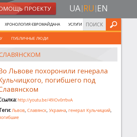
UA
RU
EN
ОМОЩЬ ПРОЕКТУ
ИСКАТЬ
ХРОНОЛОГИЯ ЄВРОМАЙДАНА
УСЛУГИ
У
ПУБЛИЧНЫЕ ЛЮДИ
 СЛАВЯНСКОМ
Во Львове похоронили генерала
Кульчицкого, погибшего под
Славянском
Ссылка:
http://youtu.be/49IOv0rrbvA
Теги:
Львов
,
Славянск
,
Украина
,
генерал Кульчицкий
,
погибшие