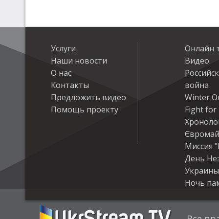
Услуги
Онлайн 
Наши новости
Видео
О нас
Российс
Контакты
война
Предложить видео
Winter On
Помощь проекту
Fight fo
Хроноло
Євромай
Миссия "
День Не
Украины
Ночь па
Все пр