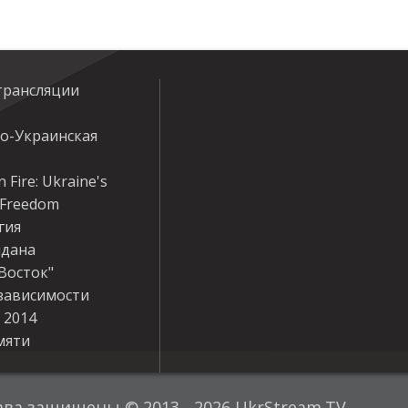
трансляции
ко-Украинская
 Fire: Ukraine's
r Freedom
гия
дана
Восток"
зависимости
 2014
мяти
ава защищены © 2013 - 2026 UkrStream.TV