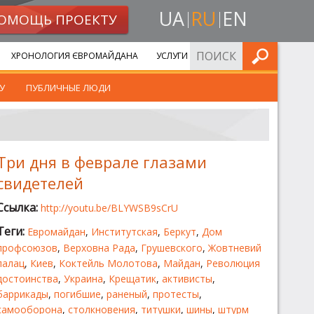
UA
RU
EN
ОМОЩЬ ПРОЕКТУ
ИСКАТЬ
ХРОНОЛОГИЯ ЄВРОМАЙДАНА
УСЛУГИ
У
ПУБЛИЧНЫЕ ЛЮДИ
Три дня в феврале глазами
свидетелей
Ссылка:
http://youtu.be/BLYWSB9sCrU
Теги:
Евромайдан
,
Институтская
,
Беркут
,
Дом
профсоюзов
,
Верховна Рада
,
Грушевского
,
Жовтневий
палац
,
Киев
,
Коктейль Молотова
,
Майдан
,
Революция
достоинства
,
Украина
,
Крещатик
,
активисты
,
баррикады
,
погибшие
,
раненый
,
протесты
,
самооборона
,
столкновения
,
титушки
,
шины
,
штурм