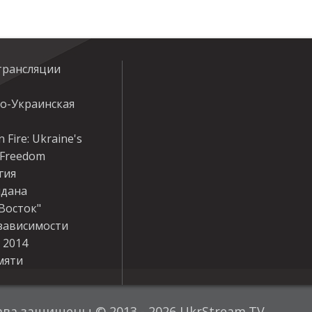
трансляции
ко-Украинская
 Fire: Ukraine's
r Freedom
гия
дана
Восток"
зависимости
 2014
мяти
ава защищены © 2013 - 2026 UkrStream.TV