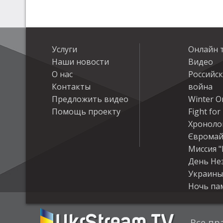
Услуги
Онлайн 
Наши новости
Видео
О нас
Российс
Контакты
война
Предложить видео
Winter On
Помощь проекту
Fight fo
Хроноло
Євромай
Миссия "
День Не
Украины
Ночь па
Все пр