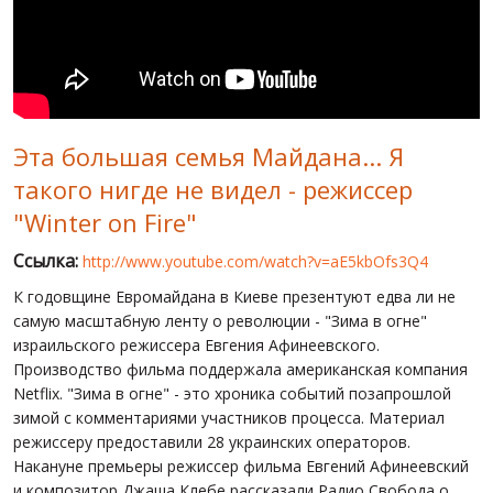
МИР ПРО УКРАИНУ
ПУБЛИЧНЫЕ ЛЮДИ
РОССИЙСКО-УКРАИНСКАЯ ВОЙНА
Эта большая семья Майдана... Я
WINTER ON FIRE: UKRAINE'S FIGHT FOR FREEDOM
такого нигде не видел - режиссер
ХРОНОЛОГИЯ ЄВРОМАЙДАНА
"Winter on Fire"
УСЛУГИ
Ссылка:
http://www.youtube.com/watch?v=aE5kbOfs3Q4
ИСК
К годовщине Евромайдана в Киеве презентуют едва ли не
самую масштабную ленту о революции - "Зима в огне"
израильского режиссера Евгения Афинеевского.
Производство фильма поддержала американская компания
Netflix. "Зима в огне" - это хроника событий позапрошлой
зимой с комментариями участников процесса. Материал
режиссеру предоставили 28 украинских операторов.
Накануне премьеры режиссер фильма Евгений Афинеевский
и композитор Джаша Клебе рассказали Радио Свобода о