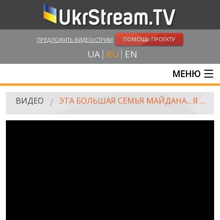
ПОМОЩЬ ПРОЕКТУ
ПРЕДЛОЖИТЬ ВИДЕО/СТРИМ
UA
RU
EN
МЕНЮ
ГЛАВНАЯ
ВИДЕО
ЭТА БОЛЬШАЯ СЕМЬЯ МАЙДАНА... Я ТАКОГО НИГДЕ НЕ ВИДЕЛ - РЕЖИССЕР "WINTER ON FIRE"
ОНЛАЙН ТРАНСЛЯЦИИ
ВИДЕО
UKRSTREAM.TV
ВИДЕО СМИ
АМАТОРСКОЕ ВИДЕО
ХУДОЖЕСТВЕНЫЕ И ДОКУМЕНТАЛЬНЫЕ ПРОЕКТЫ