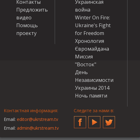
Контакты
Украинская
Предложить
война
видео
Winter On Fire:
Помощь
Ukraine's Fight
проекту
for Freedom
Хронология
Євромайдана
Миссия
"Восток"
День
Независимости
Украины 2014
Ночь памяти
Контактная информация:
Следите за нами в:
Email:
editor@ukrstream.tv
Facebook
YouTube
Twitter
Email:
admin@ukrstream.tv