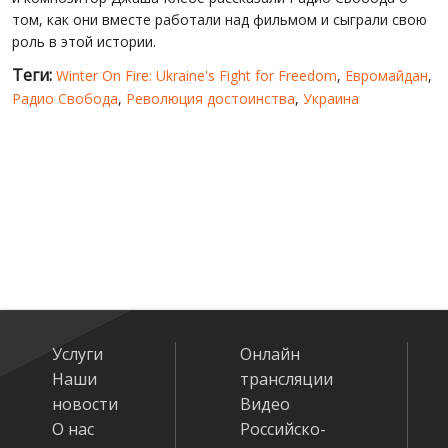
том, как они вместе работали над фильмом и сыграли свою
роль в этой истории.
Теги:
Winter On Fire: Ukraine's Fight for Freedom
,
Евромайдан
,
Радио Свобода
,
Революция достоинства
,
Украина
Услуги
Онлайн
Наши
трансляции
новости
Видео
О нас
Российско-