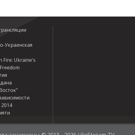
трансляции
ко-Украинская
 Fire: Ukraine's
r Freedom
гия
дана
Восток"
зависимости
 2014
мяти
ава защищены © 2013 - 2026 UkrStream.TV