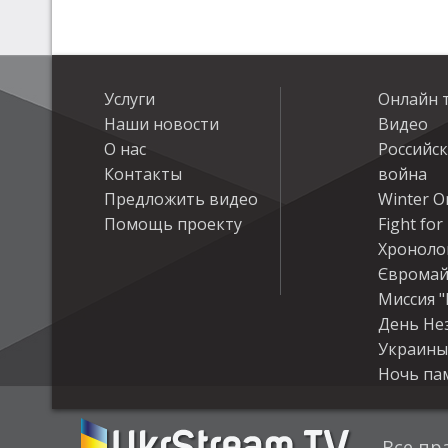
Услуги
Онлайн 
Наши новости
Видео
О нас
Российс
Контакты
война
Предложить видео
Winter On
Помощь проекту
Fight fo
Хроноло
Євромай
Миссия "
День Не
Украины
Ночь па
Все пр