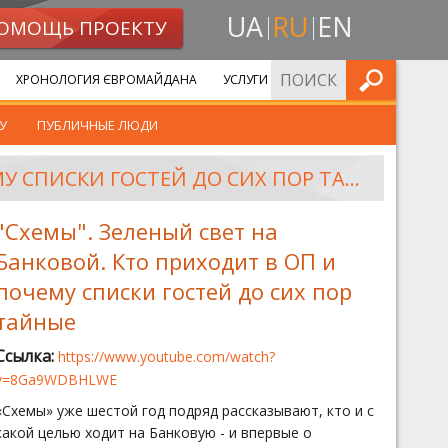
UA
RU
EN
ОМОЩЬ ПРОЕКТУ
ИСКАТЬ
ХРОНОЛОГИЯ ЄВРОМАЙДАНА
УСЛУГИ
У
ПУБЛИЧНЫЕ ЛЮДИ
"СХЕМЫ". ЗЕЛЕНЫЙ СВЕТ НА БАНКОВОЙ. КТО ПРИХОДИТ В ОП И ПОЧЕМУ СПИСКИ ГОСТЕЙ ДО СИХ ПОР ТАЙНЫЕ
"Схемы". Зеленый свет на
Банковой. Кто приходит в ОП и
почему списки гостей до сих пор
тайные
Ссылка:
https://www.youtube.com/watch?
v=8Ga9WDBHLWE
«Схемы» уже шестой год подряд рассказывают, кто и с
какой целью ходит на Банковую - и впервые о