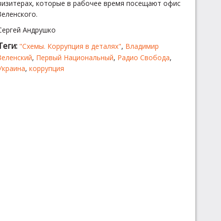
визитерах, которые в рабочее время посещают офис
Зеленского.
Сергей Андрушко
Теги:
"Схемы. Коррупция в деталях"
,
Владимир
Зеленский
,
Первый Национальный
,
Радио Свобода
,
Украина
,
коррупция