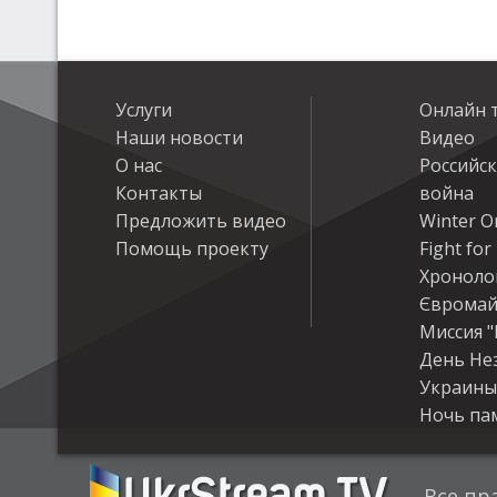
Услуги
Онлайн 
Наши новости
Видео
О нас
Российс
Контакты
война
Предложить видео
Winter On
Помощь проекту
Fight fo
Хроноло
Євромай
Миссия "
День Не
Украины
Ночь па
Все пр