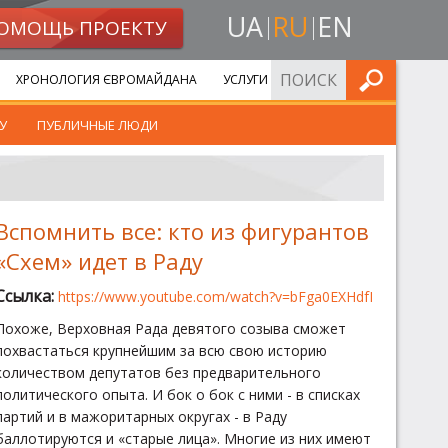
UA
RU
EN
ОМОЩЬ ПРОЕКТУ
ИСКАТЬ
ХРОНОЛОГИЯ ЄВРОМАЙДАНА
УСЛУГИ
У
ПУБЛИЧНЫЕ ЛЮДИ
Вспомнить все: кто из фигурантов
«Схем» идет в Раду
Ссылка:
https://www.youtube.com/watch?v=bFga0EXHdfI
Похоже, Верховная Рада девятого созыва сможет
похвастаться крупнейшим за всю свою историю
количеством депутатов без предварительного
политического опыта. И бок о бок с ними - в списках
партий и в мажоритарных округах - в Раду
баллотируются и «старые лица». Многие из них имеют