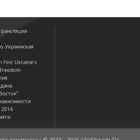
трансляции
ко-Украинская
 Fire: Ukraine's
r Freedom
гия
дана
Восток"
зависимости
 2014
мяти
ава защищены © 2013 - 2026 UkrStream.TV