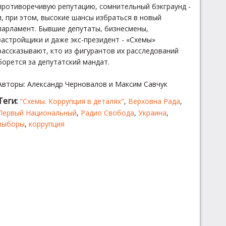
противоречивую репутацию, сомнительный бэкграунд -
и, при этом, высокие шансы избраться в новый
парламент. Бывшие депутаты, бизнесмены,
застройщики и даже экс-президент - «Схемы»
рассказывают, кто из фигурантов их расследований
борется за депутатский мандат.
Авторы: Александр Черновалов и Максим Савчук
Теги:
"Схемы. Коррупция в деталях"
,
Верховна Рада
,
Первый Национальный
,
Радио Свобода
,
Украина
,
выборы
,
коррупция