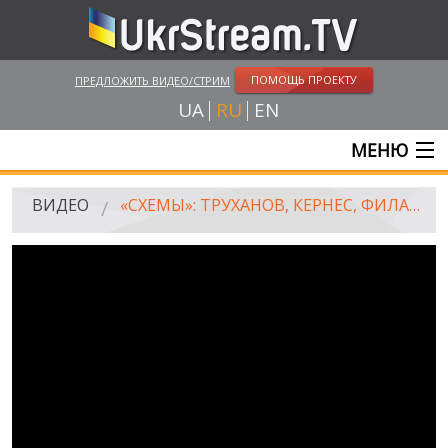
ПОМОЩЬ ПРОЕКТУ
ПРЕДЛОЖИТЬ ВИДЕО/СТРИМ
UA
RU
EN
МЕНЮ
ГЛАВНАЯ
ВИДЕО
«СХЕМЫ»: ТРУХАНОВ, КЕРНЕС, ФИЛАТОВ. ЗАЧЕМ МЭРАМ ГОРОДОВ «МУНИЦИПАЛЬНАЯ СТРАЖА»?
ОНЛАЙН ТРАНСЛЯЦИИ
ВИДЕО
UKRSTREAM.TV
ВИДЕО СМИ
АМАТОРСКОЕ ВИДЕО
ХУДОЖЕСТВЕНЫЕ И ДОКУМЕНТАЛЬНЫЕ ПРОЕКТЫ