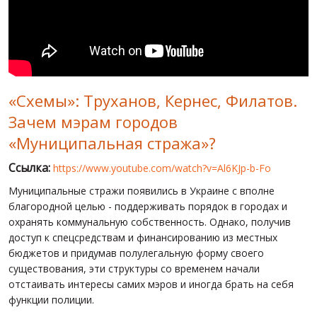
МИР ПРО УКРАИНУ
ПУБЛИЧНЫЕ ЛЮДИ
РОССИЙСКО-УКРАИНСКАЯ ВОЙНА
«Схемы»: Труханов, Кернес, Филатов.
WINTER ON FIRE: UKRAINE'S FIGHT FOR FREEDOM
Зачем мэрам городов
ХРОНОЛОГИЯ ЄВРОМАЙДАНА
«Муниципальная стража»?
УСЛУГИ
Ссылка:
https://www.youtube.com/watch?v=Al6KJp-b-Fo
ИСК
Муниципальные стражи появились в Украине с вполне
благородной целью - поддерживать порядок в городах и
охранять коммунальную собственность. Однако, получив
доступ к спецсредствам и финансированию из местных
бюджетов и придумав полулегальную форму своего
существования, эти структуры со временем начали
отстаивать интересы самих мэров и иногда брать на себя
функции полиции.