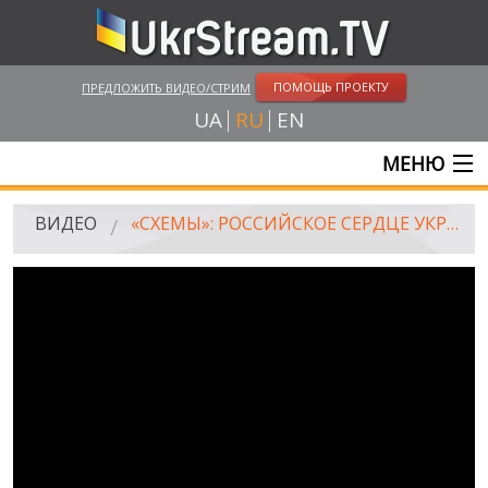
ПОМОЩЬ ПРОЕКТУ
ПРЕДЛОЖИТЬ ВИДЕО/СТРИМ
UA
RU
EN
МЕНЮ
ГЛАВНАЯ
ВИДЕО
«СХЕМЫ»: РОССИЙСКОЕ СЕРДЦЕ УКРАИНСКОГО «БОГДАНА». НОВЫЙ ГАЗОВЫЙ БИЗНЕС ОКРУЖЕНИЯ ПОРОШЕНКО
ОНЛАЙН ТРАНСЛЯЦИИ
ВИДЕО
UKRSTREAM.TV
ВИДЕО СМИ
АМАТОРСКОЕ ВИДЕО
ХУДОЖЕСТВЕНЫЕ И ДОКУМЕНТАЛЬНЫЕ ПРОЕКТЫ