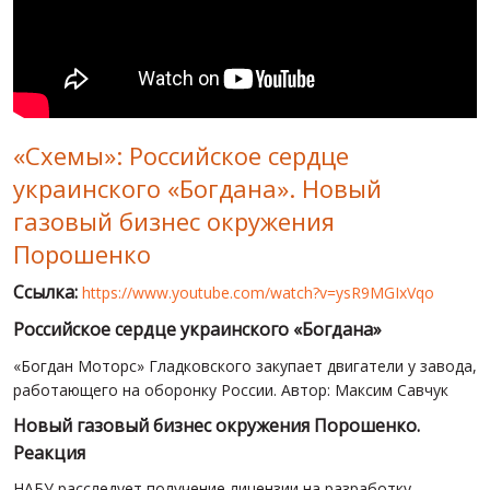
МИР ПРО УКРАИНУ
ПУБЛИЧНЫЕ ЛЮДИ
РОССИЙСКО-УКРАИНСКАЯ ВОЙНА
«Схемы»: Российское сердце
WINTER ON FIRE: UKRAINE'S FIGHT FOR FREEDOM
украинского «Богдана». Новый
ХРОНОЛОГИЯ ЄВРОМАЙДАНА
газовый бизнес окружения
УСЛУГИ
Порошенко
ИСК
Ссылка:
https://www.youtube.com/watch?v=ysR9MGIxVqo
Российское сердце украинского «Богдана»
«Богдан Моторс» Гладковского закупает двигатели у завода,
работающего на оборонку России. Автор: Максим Савчук
Новый газовый бизнес окружения Порошенко.
Реакция
НАБУ расследует получение лицензии на разработку