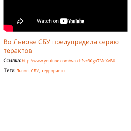
МИР ПРО УКРАИНУ
ПУБЛИЧНЫЕ ЛЮДИ
РОССИЙСКО-УКРАИНСКАЯ ВОЙНА
Во Львове СБУ предупредила серию
WINTER ON FIRE: UKRAINE'S FIGHT FOR FREEDOM
терактов
ХРОНОЛОГИЯ ЄВРОМАЙДАНА
Ссылка:
http://www.youtube.com/watch?v=30gp7MdXvB0
УСЛУГИ
Теги:
Львов
,
СБУ
,
террористы
ИСК