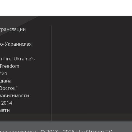
трансляции
ко-Украинская
 Fire: Ukraine's
r Freedom
гия
дана
Восток"
зависимости
 2014
мяти
ава защищены © 2013 - 2026 UkrStream.TV