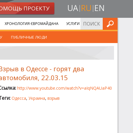
UA
RU
EN
ОМОЩЬ ПРОЕКТУ
ИСКАТЬ
ХРОНОЛОГИЯ ЄВРОМАЙДАНА
УСЛУГИ
У
ПУБЛИЧНЫЕ ЛЮДИ
Взрыв в Одессе - горят два
автомобиля, 22.03.15
Ссылка:
http://www.youtube.com/watch?v=aIqNQAUaP40
Теги:
Одесса
,
Украина
,
взрыв