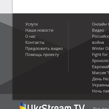
Услуги
Онлайн 
Наши новости
Видео
О нас
Российс
Контакты
война
Предложить видео
Winter On
Помощь проекту
Fight fo
Хроноло
Євромай
Миссия "
День Не
Украины
Ночь па
Все пр