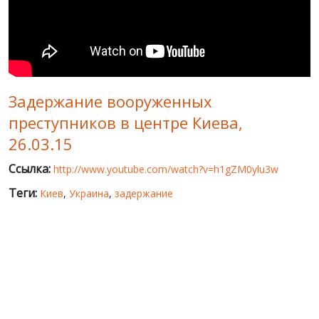
МИР ПРО УКРАИНУ
ПУБЛИЧНЫЕ ЛЮДИ
РОССИЙСКО-УКРАИНСКАЯ ВОЙНА
Задержание вооруженных
WINTER ON FIRE: UKRAINE'S FIGHT FOR FREEDOM
преступников в центре Киева,
ХРОНОЛОГИЯ ЄВРОМАЙДАНА
26.03.15
УСЛУГИ
Ссылка:
http://www.youtube.com/watch?v=h1gZM0ylu3w
ИСК
Теги:
Киев
,
Украина
,
задержание