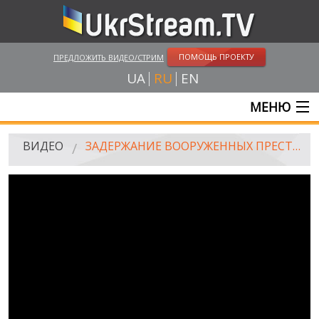
ПОМОЩЬ ПРОЕКТУ
ПРЕДЛОЖИТЬ ВИДЕО/СТРИМ
UA
RU
EN
МЕНЮ
ГЛАВНАЯ
ВИДЕО
ЗАДЕРЖАНИЕ ВООРУЖЕННЫХ ПРЕСТУПНИКОВ В ЦЕНТРЕ КИЕВА, 26.03.15
ОНЛАЙН ТРАНСЛЯЦИИ
ВИДЕО
UKRSTREAM.TV
ВИДЕО СМИ
АМАТОРСКОЕ ВИДЕО
ХУДОЖЕСТВЕНЫЕ И ДОКУМЕНТАЛЬНЫЕ ПРОЕКТЫ