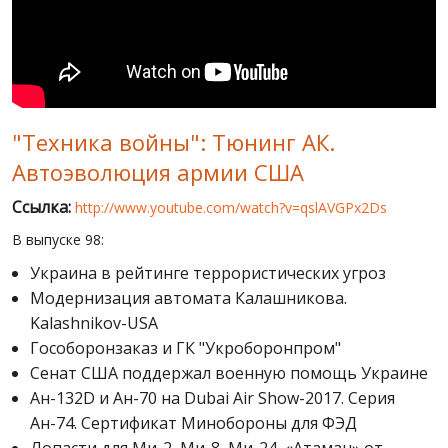
МИР ПРО УКРАИНУ
ПУБЛИЧНЫЕ ЛЮДИ
РОССИЙСКО-УКРАИНСКАЯ ВОЙНА
"Техника войны": Тюнинг АК.
WINTER ON FIRE: UKRAINE'S FIGHT FOR FREEDOM
Автоэволюция армии США
ХРОНОЛОГИЯ ЄВРОМАЙДАНА
Ссылка:
http://www.youtube.com/watch?v=qslAVGPx2Ds
УСЛУГИ
В выпуске 98:
ИСК
Украина в рейтинге террористических угроз
Модернизация автомата Калашникова.
Kalashnikov-USA
Гособоронзаказ и ГК "Укроборонпром"
Сенат США поддержал военную помощь Украине
Ан-132D и Ан-70 на Dubai Air Show-2017. Серия
Ан-74. Сертификат Минобороны для ФЭД
Лопасти для Ми-2, Ми-8, Ми-24, «Атаман» от