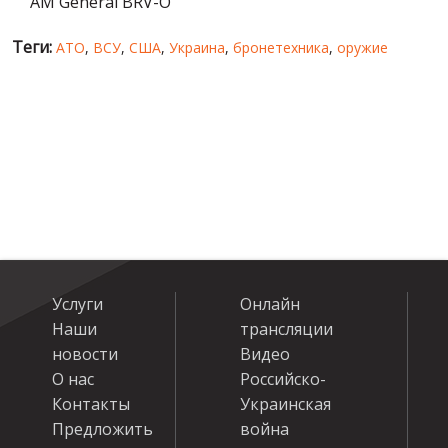
AM General BRV-O
Теги:
АТО
,
ВСУ
,
США
,
Украина
,
бронетехника
,
оружие
Услуги
Онлайн
Наши
трансляции
новости
Видео
О нас
Российско-
Контакты
Украинская
Предложить
война