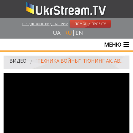
ПОМОЩЬ ПРОЕКТУ
ПРЕДЛОЖИТЬ ВИДЕО/СТРИМ
UA
RU
EN
МЕНЮ
ГЛАВНАЯ
ВИДЕО
"ТЕХНИКА ВОЙНЫ": ТЮНИНГ АК. АВТОЭВОЛЮЦИЯ АРМИИ США
ОНЛАЙН ТРАНСЛЯЦИИ
ВИДЕО
UKRSTREAM.TV
ВИДЕО СМИ
АМАТОРСКОЕ ВИДЕО
ХУДОЖЕСТВЕНЫЕ И ДОКУМЕНТАЛЬНЫЕ ПРОЕКТЫ