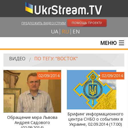
ПОМОЩЬ ПРОЕКТУ
ПРЕДЛОЖИТЬ ВИДЕО/СТРИМ
UA
RU
EN
МЕНЮ
ГЛАВНАЯ
ВИДЕО
ПО ТЕГУ: "ВОСТОК"
ОНЛАЙН ТРАНСЛЯЦИИ
02/09/2014
02/09/2014
ВИДЕО
UKRSTREAM.TV
ВИДЕО СМИ
АМАТОРСКОЕ ВИДЕО
Брифинг информационного
Обращение мэра Львова
центра СНБО о событиях в
Андрея Садового
ХУДОЖЕСТВЕНЫЕ И ДОКУМЕНТАЛЬНЫЕ ПРОЕКТЫ
Украине, 02.09.2014 (17.00)
(02.09.2014)