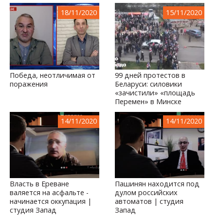
18/11/2020
15/11/2020
Победа, неотличимая от
99 дней протестов в
поражения
Беларуси: силовики
«зачистили» «площадь
Перемен» в Минске
14/11/2020
14/11/2020
Власть в Ереване
Пашинян находится под
валяется на асфальте -
дулом российских
начинается оккупация |
автоматов | студия
студия Запад
Запад