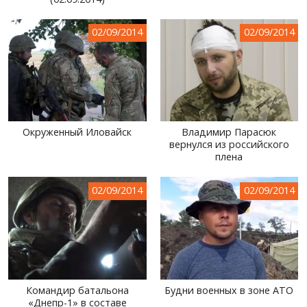
МИР ПРО УКРАИНУ
02/09/2014
02/09/2014
ПУБЛИЧНЫЕ ЛЮДИ
РОССИЙСКО-УКРАИНСКАЯ ВОЙНА
WINTER ON FIRE: UKRAINE'S FIGHT FOR FREEDOM
ХРОНОЛОГИЯ ЄВРОМАЙДАНА
Окруженный Иловайск
Владимир Парасюк
вернулся из российского
УСЛУГИ
плена
ИСК
02/09/2014
02/09/2014
Командир батальона
Будни военных в зоне АТО
«Днепр-1» в составе