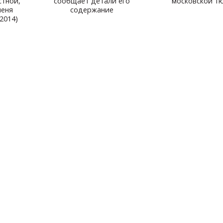
стной,
сообщает детали его
московской т
меня
содержание
.2014)