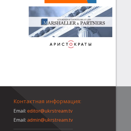
Контактная информация:
Email:
editor@ukrstream.tv
Email:
admin@ukrstream.tv