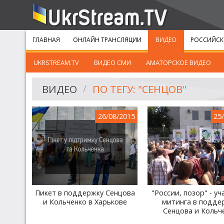
ГЛАВНАЯ
ОНЛАЙН ТРАНСЛЯЦИИ
ВИДЕО
РОССИЙСК
UKRSTREAM.TV
ВИДЕО СМИ
АМАТОРСКОЕ ВИДЕО
ВИДЕО
ПО ТЕГУ: "СЕНЦОВ"
26/08/2015
25
Пикет в поддержку Сенцова
"России, позор" - у
и Кольченко в Харькове
митинга в подде
Сенцова и Кольч