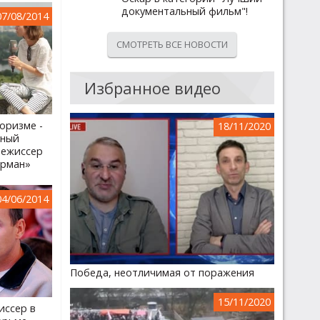
документальный фильм"!
07/08/2014
СМОТРЕТЬ ВСЕ НОВОСТИ
Избранное видео
оризме -
18/11/2020
нный
режиссер
арман»
04/06/2014
Победа, неотличимая от поражения
15/11/2020
иссер в