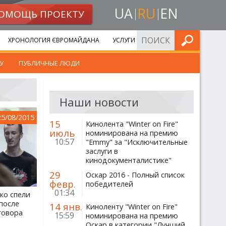
UA
RU
EN
ОМОЩЬ ПРОЕКТУ
ИСКАТЬ
ХРОНОЛОГИЯ ЄВРОМАЙДАНА
УСЛУГИ
У
ПУБЛИЧНЫЕ ЛЮДИ
Наши новости
25/08/2015
15
Кинолента "Winter on Fire"
июль
номинирована на премию
10:57
"Emmy" за "Исключительные
заслуги в
кинодокументалистике"
29
Оскар 2016 - Полный список
февр.
победителей
01:34
ко спели
после
14 янв.
Киноленту "Winter on Fire"
говора
15:59
номинирована на премию
Оскар в категории "Лучший