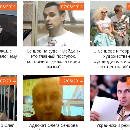
/08/2015
07/08/2015
"ФСБ с
Сенцов на суде: "Майдан -
О Сенцове и терр
ало" ему
это главный поступок,
художестве
который я сделал в своей
руководитель и 
жизни"
арт-центра «К
/07/2014
12/06/2014
ер Олег
Адвокат Олега Сенцова
Украинский реж