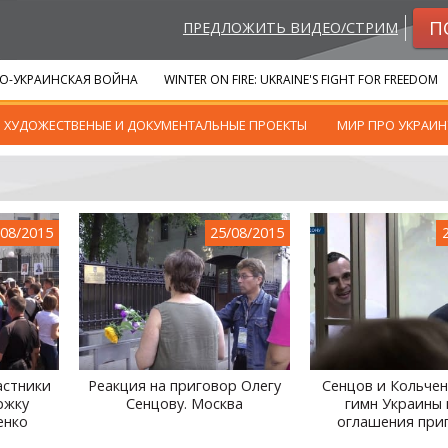
П
ПРЕДЛОЖИТЬ ВИДЕО/СТРИМ
О-УКРАИНСКАЯ ВОЙНА
WINTER ON FIRE: UKRAINE'S FIGHT FOR FREEDOM
ХУДОЖЕСТВЕНЫЕ И ДОКУМЕНТАЛЬНЫЕ ПРОЕКТЫ
МИР ПРО УКРАИН
/08/2015
25/08/2015
частники
Реакция на приговор Олегу
Сенцов и Кольчен
ржку
Сенцову. Москва
гимн Украины 
енко
оглашения при