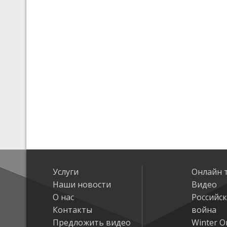
Услуги
Онлайн 
Наши новости
Видео
О нас
Российс
Контакты
война
Предложить видео
Winter On