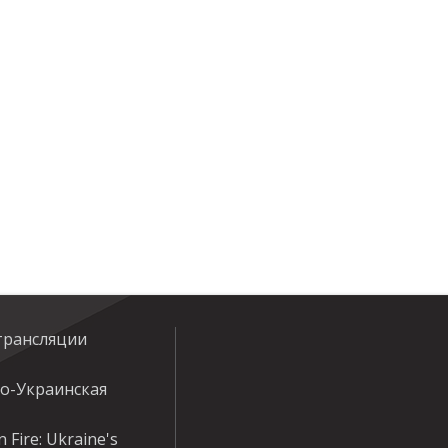
трансляции
ко-Украинская
 Fire: Ukraine's