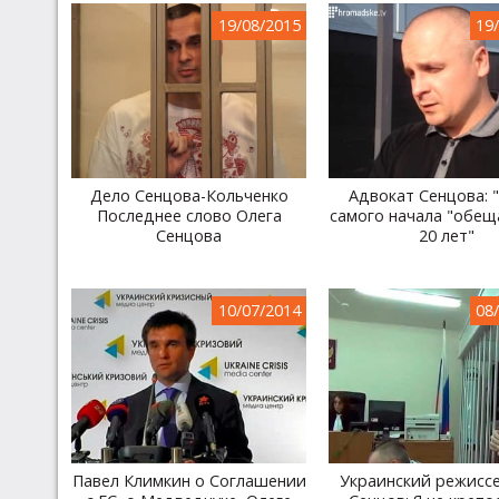
19/08/2015
19
Дело Сенцова-Кольченко
Адвокат Сенцова: 
Последнее слово Олега
самого начала "обещ
Сенцова
20 лет"
10/07/2014
08
Павел Климкин о Соглашении
Украинский режисс