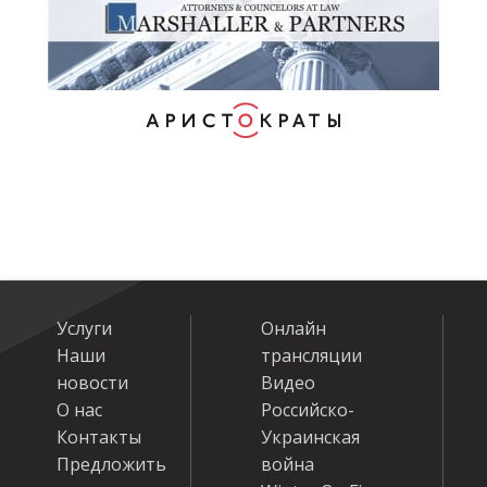
Услуги
Онлайн
Наши
трансляции
новости
Видео
О нас
Российско-
Контакты
Украинская
Предложить
война