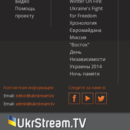
видео
Winter On Fire:
Помощь
Ukraine's Fight
проекту
for Freedom
Хронология
Євромайдана
Миссия
"Восток"
День
Независимости
Украины 2014
Ночь памяти
Контактная информация:
Следите за нами в:
Email:
editor@ukrstream.tv
Facebook
YouTube
Twitter
Email:
admin@ukrstream.tv