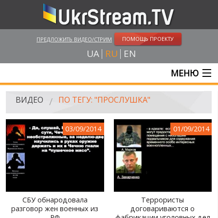
ПОМОЩЬ ПРОЕКТУ
ПРЕДЛОЖИТЬ ВИДЕО/СТРИМ
UA
RU
EN
МЕНЮ
ГЛАВНАЯ
ВИДЕО
ПО ТЕГУ: "ПРОСЛУШКА"
ОНЛАЙН ТРАНСЛЯЦИИ
03/09/2014
01/09/2014
ВИДЕО
UKRSTREAM.TV
ВИДЕО СМИ
АМАТОРСКОЕ ВИДЕО
СБУ обнародовала
Террористы
разговор жен военных из
договариваются о
ХУДОЖЕСТВЕНЫЕ И ДОКУМЕНТАЛЬНЫЕ ПРОЕКТЫ
РФ
фабрикации уголовных дел