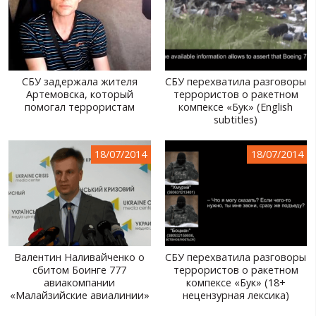
СБУ задержала жителя
СБУ перехватила разговоры
Артемовска, который
террористов о ракетном
помогал террористам
компексе «Бук» (English
subtitles)
18/07/2014
18/07/2014
Валентин Наливайченко о
СБУ перехватила разговоры
сбитом Боинге 777
террористов о ракетном
авиакомпании
компексе «Бук» (18+
«Малайзийские авиалинии»
нецензурная лексика)