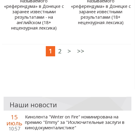
называемого
называемого
«референдума» в Донецке с
«референдума» в Донецке с
заранее известными
заранее известными
результатами - на
результатами (18+
английском (18+
нецензурная лексика)
нецензурная лексика)
1
2
>
>>
Наши новости
15
Кинолента "Winter on Fire" номинирована на
июль
премию "Emmy" за "Исключительные заслуги в
кинодокументалистике"
10:57