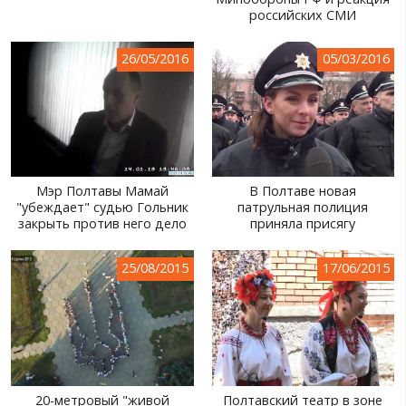
российских СМИ
МИР ПРО УКРАИНУ
ПУБЛИЧНЫЕ ЛЮДИ
26/05/2016
05/03/2016
РОССИЙСКО-УКРАИНСКАЯ ВОЙНА
WINTER ON FIRE: UKRAINE'S FIGHT FOR FREEDOM
ХРОНОЛОГИЯ ЄВРОМАЙДАНА
Мэр Полтавы Мамай
В Полтаве новая
УСЛУГИ
"убеждает" судью Гольник
патрульная полиция
закрыть против него дело
приняла присягу
ИСК
25/08/2015
17/06/2015
20-метровый "живой
Полтавский театр в зоне