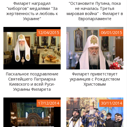
Филарет наградил
"Остановите Путина, пока
"киборгов" медалями "За
не началась Третья
жертвенность и любовь к
мировая война" - Филарет в
Украине"
Европарламенте
12/04/2015
06/01/2015
Пасхальное поздравление
Филарет приветствует
Святейшего Патриарха
украинцев с Рождеством
Киевского и всей Руси-
Христовым
Украины Филарета
17/12/2014
30/11/2014