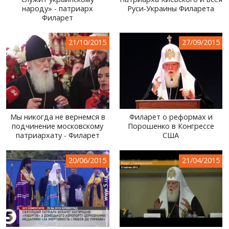
народу» - патриарх
Руси-Украины Филарета
МИР ПРО УКРАИНУ
Филарет
ПУБЛИЧНЫЕ ЛЮДИ
21/10/2015
27/09/2015
РОССИЙСКО-УКРАИНСКАЯ ВОЙНА
WINTER ON FIRE: UKRAINE'S FIGHT FOR FREEDOM
ХРОНОЛОГИЯ ЄВРОМАЙДАНА
УСЛУГИ
Мы никогда не вернемся в
Филарет о реформах и
подчинение московскому
Порошенко в Конгрессе
ИСК
патриархату - Филарет
США
20/06/2015
21/04/2015