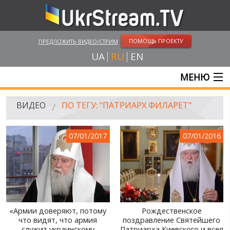
ПОМОЩЬ ПРОЕКТУ
ПРЕДЛОЖИТЬ ВИДЕО/СТРИМ
UA
RU
EN
МЕНЮ
ГЛАВНАЯ
ВИДЕО
ПО ТЕГУ: "ПАТРИАРХ ФИЛАРЕТ"
ОНЛАЙН ТРАНСЛЯЦИИ
07/01/2017
07/01/2016
ВИДЕО
UKRSTREAM.TV
ВИДЕО СМИ
АМАТОРСКОЕ ВИДЕО
«Армии доверяют, потому
Рождественское
что видят, что армия
поздравление Святейшего
ХУДОЖЕСТВЕНЫЕ И ДОКУМЕНТАЛЬНЫЕ ПРОЕКТЫ
служит украинскому
Патриарха Киевского и всея