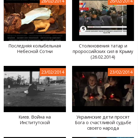
28/02/2014
26/02/2014
Последняя колыбельная
Столкновения татар и
Небесной Сотни
пророссийских сил в Крыму
(26.02.2014)
23/02/2014
23/02/2014
Киев. Война на
Украинские дети просят
Институтской
Бога о счастливой судьбе
своего народа