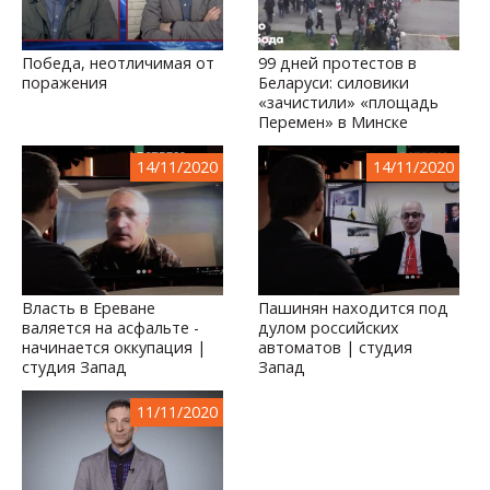
Победа, неотличимая от
99 дней протестов в
поражения
Беларуси: силовики
«зачистили» «площадь
Перемен» в Минске
14/11/2020
14/11/2020
Власть в Ереване
Пашинян находится под
валяется на асфальте -
дулом российских
начинается оккупация |
автоматов | студия
студия Запад
Запад
11/11/2020