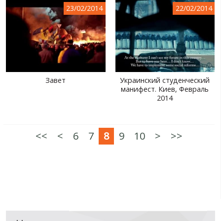
23/02/2014
22/02/2014
Завет
Украинский студенческий
манифест. Киев, Февраль
2014
<<
<
6
7
8
9
10
>
>>