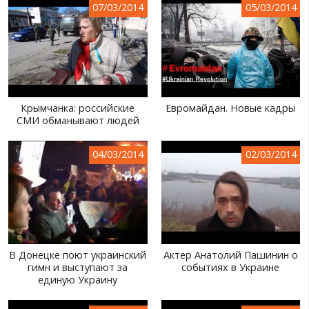
07/03/2014
05/03/2014
МИР ПРО УКРАИНУ
ПУБЛИЧНЫЕ ЛЮДИ
РОССИЙСКО-УКРАИНСКАЯ ВОЙНА
WINTER ON FIRE: UKRAINE'S FIGHT FOR FREEDOM
Крымчанка: российские
Евромайдан. Новые кадры
СМИ обманывают людей
ХРОНОЛОГИЯ ЄВРОМАЙДАНА
04/03/2014
02/03/2014
УСЛУГИ
ИСК
В Донецке поют украинский
Актер Анатолий Пашинин о
гимн и выступают за
событиях в Украине
единую Украину