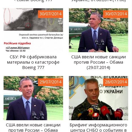
МИР ПРО УКРАИНУ
30/07/2014
30/07/2014
ПУБЛИЧНЫЕ ЛЮДИ
РОССИЙСКО-УКРАИНСКАЯ ВОЙНА
WINTER ON FIRE: UKRAINE'S FIGHT FOR FREEDOM
ХРОНОЛОГИЯ ЄВРОМАЙДАНА
СБУ: РФ сфабриковала
США ввели новые санкции
материалы о катастрофе
против России – Обама
УСЛУГИ
Boeing 777
(29.07.2014)
ИСК
29/07/2014
28/07/2014
США ввели новые санкции
Брифинг информационного
против России – Обама
центра СНБО о событиях в