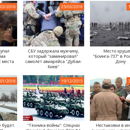
/03/2016
25/03/2016
 упал
СБУ задержала мужчину,
Место круш
ома
который "заминировал"
"Боинга-737" в Ро
с места
самолет авиарейса "Дубаи-
Дону
Киев"
/01/2016
19/12/2015
 будет.
"Техника войны": Спецназ
Нестыковки в и