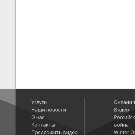
Услуги
Онлайн 
Наши новости
Видео
О нас
Российс
Контакты
война
Предложить видео
Winter On