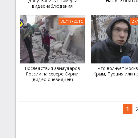
Дону. Запись с камеры
Нас все боятся
видеонаблюдения
30/11/2015
27
Последствия авиаударов
Что волнует москв
России на севере Сирии
Крым, Турция или п
(видео очевидцев)
1