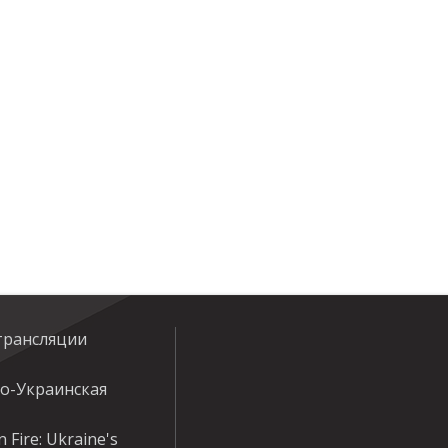
трансляции
ко-Украинская
 Fire: Ukraine's