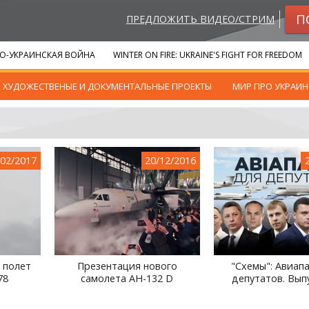
П
ПРЕДЛОЖИТЬ ВИДЕО/СТРИМ
О-УКРАИНСКАЯ ВОЙНА
WINTER ON FIRE: UKRAINE'S FIGHT FOR FREEDOM
ХУДОЖЕСТВЕНЫЕ И ДОКУМЕНТАЛЬНЫЕ ПРОЕКТЫ
МИР ПРО УКРАИН
/02/2017
20/12/2016
 полет
Презентация нового
"Схемы": Авиап
78
самолета АН-132 D
депутатов. Вып