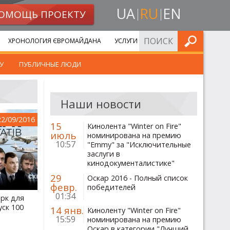
UA
RU
EN
ОМОЩЬ ПРОЕКТУ
ИСКАТЬ
ХРОНОЛОГИЯ ЄВРОМАЙДАНА
УСЛУГИ
У
ПУБЛИЧНЫЕ ЛЮДИ
Наши новости
22/09/2016
15
Кинолента "Winter on Fire"
июль
номинирована на премию
10:57
"Emmy" за "Исключительные
заслуги в
кинодокументалистике"
29
Оскар 2016 - Полный список
февр.
победителей
01:34
арк для
уск 100
14 янв.
Киноленту "Winter on Fire"
15:59
номинирована на премию
Оскар в категории "Лучший