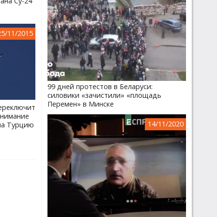
ана Су-24
25/11/2015
99 дней протестов в Беларуси:
силовики «зачистили» «площадь
Перемен» в Минске
ереключит
внимание
14/11/2020
на Турцию