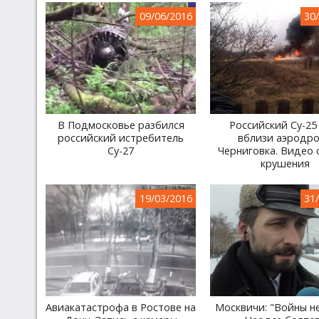
09/06/2016
30
В Подмосковье разбился
Российский Су-25
российский истребитель
вблизи аэродр
Су-27
Черниговка. Видео 
крушения
19/03/2016
31
Авиакатастрофа в Ростове на
Москвичи: "Войны не