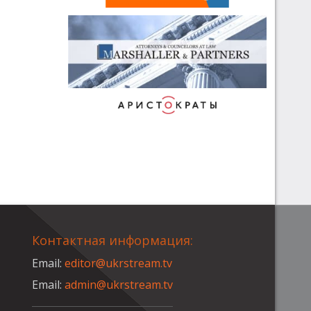
Контактная информация:
Email:
editor@ukrstream.tv
Email:
admin@ukrstream.tv