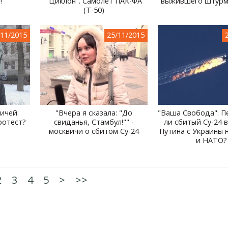
!"
"Циклон". Самолет ПАК-ФА
выжившего штурм
(Т-50)
/11/2015
25/11/2015
ичей:
"Вчера я сказала: "До
"Ваша Свобода": П
ротест?
свиданья, Стамбул!"" -
ли сбитый Су-24 
москвичи о сбитом Су-24
Путина с Украины 
и НАТО?
2
3
4
5
>
>>