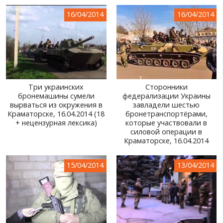
МИР ПРО УКРАИНУ
16/04/2014
16/04/2014
ПУБЛИЧНЫЕ ЛЮДИ
РОССИЙСКО-УКРАИНСКАЯ ВОЙНА
WINTER ON FIRE: UKRAINE'S FIGHT FOR FREEDOM
Три украинских
Сторонники
ХРОНОЛОГИЯ ЄВРОМАЙДАНА
бронемашины сумели
федерализации Украины
вырваться из окружения в
завладели шестью
УСЛУГИ
Краматорске, 16.04.2014 (18
бронетранспортёрами,
+ нецензурная лексика)
которые участвовали в
ИСК
силовой операции в
Краматорске, 16.04.2014
15/04/2014
13/04/2014