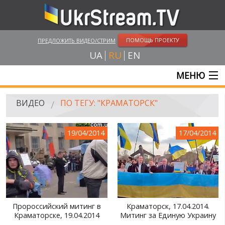
ПОМОЩЬ ПРОЕКТУ
ПРЕДЛОЖИТЬ ВИДЕО/СТРИМ
UA
RU
EN
МЕНЮ
ГЛАВНАЯ
ВИДЕО
ПО ТЕГУ: "КРАМАТОРСК"
ОНЛАЙН ТРАНСЛЯЦИИ
19/04/2014
17/04/2014
ВИДЕО
UKRSTREAM.TV
ВИДЕО СМИ
АМАТОРСКОЕ ВИДЕО
Пророссийский митинг в
Краматорск, 17.04.2014.
Краматорске, 19.04.2014
Митинг за Единую Украину
ХУДОЖЕСТВЕНЫЕ И ДОКУМЕНТАЛЬНЫЕ ПРОЕКТЫ