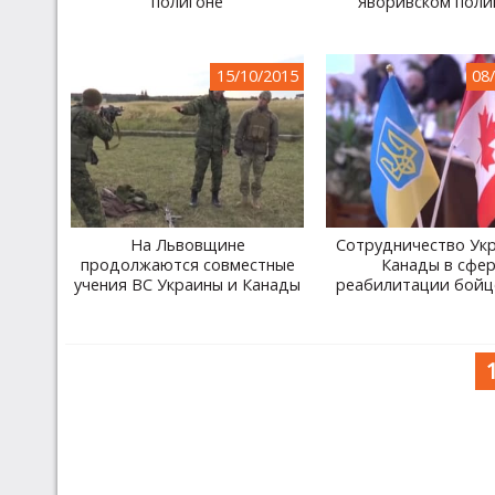
полигоне
Яворивском поли
15/10/2015
08
На Львовщине
Сотрудничество Ук
продолжаются совместные
Канады в сфе
учения ВС Украины и Канады
реабилитации бойц