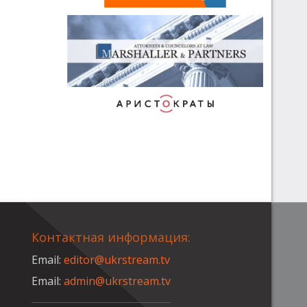
Контактная информация:
Email:
editor@ukrstream.tv
Email:
admin@ukrstream.tv