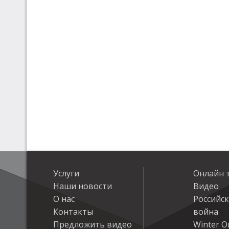
Услуги
Онлайн 
Наши новости
Видео
О нас
Российс
Контакты
война
Предложить видео
Winter On