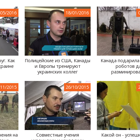
/05/2016
18/01/2016
уг. Как
Полицейские из США, Канады
Канада подарила
краине
и Европы тренируют
роботов д
украинских коллег
разминиров
/11/2015
26/10/2015
чения на
Совместные учения
Какой он - успеш