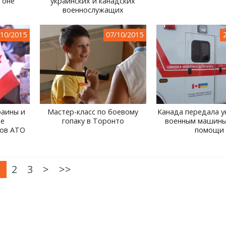
гоне
украинских и канадских
военнослужащих
/10/2015
07/10/2015
раины и
Мастер-класс по боевому
Канада передала у
ре
гопаку в Торонто
военным машины
ов АТО
помощи
1
2
3
>
>>