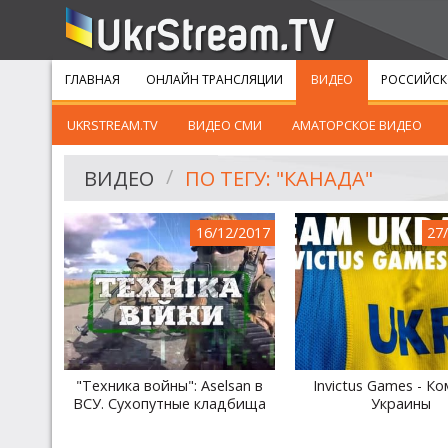
ГЛАВНАЯ
ОНЛАЙН ТРАНСЛЯЦИИ
ВИДЕО
РОССИЙСК
UKRSTREAM.TV
ВИДЕО СМИ
АМАТОРСКОЕ ВИДЕО
ВИДЕО
ПО ТЕГУ: "КАНАДА"
16/12/2017
27
"Техника войны": Aselsan в
Invictus Games - К
ВСУ. Сухопутные кладбища
Украины