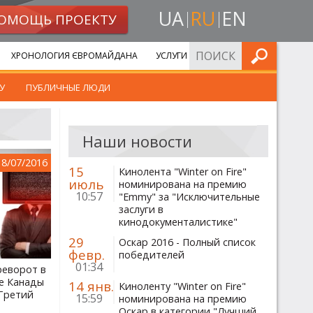
UA
RU
EN
ОМОЩЬ ПРОЕКТУ
ИСКАТЬ
ХРОНОЛОГИЯ ЄВРОМАЙДАНА
УСЛУГИ
У
ПУБЛИЧНЫЕ ЛЮДИ
Наши новости
18/07/2016
15
Кинолента "Winter on Fire"
июль
номинирована на премию
10:57
"Emmy" за "Исключительные
заслуги в
кинодокументалистике"
29
Оскар 2016 - Полный список
февр.
победителей
01:34
реворот в
е Канады
14 янв.
Киноленту "Winter on Fire"
Третий
15:59
номинирована на премию
Оскар в категории "Лучший