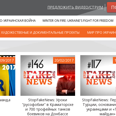
П
ПРЕДЛОЖИТЬ ВИДЕО/СТРИМ
О-УКРАИНСКАЯ ВОЙНА
WINTER ON FIRE: UKRAINE'S FIGHT FOR FREEDOM
ХУДОЖЕСТВЕНЫЕ И ДОКУМЕНТАЛЬНЫЕ ПРОЕКТЫ
МИР ПРО УКРАИН
/09/2017
20/02/2017
оманда
StopFakeNews: Уроки
StopFakeNews: Пе
"русофобии" в Краматорске
Турции, основани
и 700 трофейных танков
украинцами и «
боевиков на Донбассе
майдан»