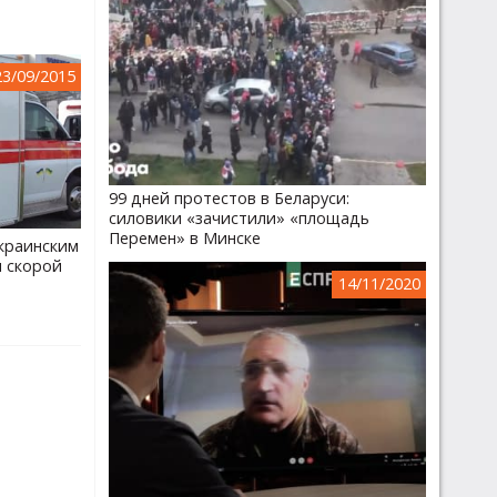
23/09/2015
99 дней протестов в Беларуси:
силовики «зачистили» «площадь
Перемен» в Минске
краинским
 скорой
14/11/2020