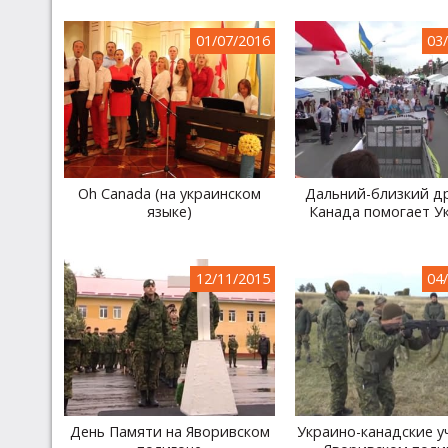
01/07/2016
03
Oh Canada (на украинском
Дальний-близкий др
языке)
Канада помогает У
12/11/2015
04
День Памяти на Яворивском
Украино-канадские у