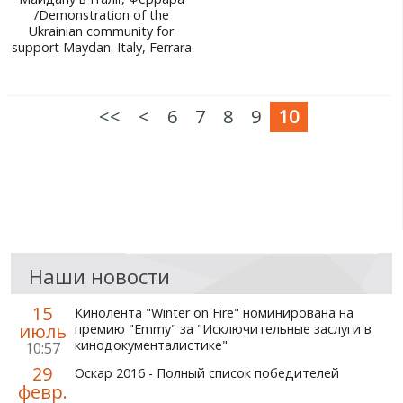
/Demonstration of the
МИР ПРО УКРАИНУ
Ukrainian community for
support Maydan. Italy, Ferrara
ПУБЛИЧНЫЕ ЛЮДИ
РОССИЙСКО-УКРАИНСКАЯ ВОЙНА
<<
<
6
7
8
9
10
WINTER ON FIRE: UKRAINE'S FIGHT FOR FREEDOM
ХРОНОЛОГИЯ ЄВРОМАЙДАНА
УСЛУГИ
ИСК
Наши новости
15
Кинолента "Winter on Fire" номинирована на
июль
премию "Emmy" за "Исключительные заслуги в
кинодокументалистике"
10:57
29
Оскар 2016 - Полный список победителей
февр.