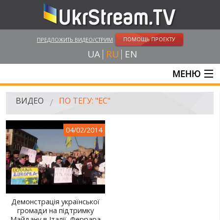
ПОМОЩЬ ПРОЕКТУ
ПРЕДЛОЖИТЬ ВИДЕО/СТРИМ
UA
RU
EN
МЕНЮ
ГЛАВНАЯ
ВИДЕО
ПО ТЕГУ: "ЕС"
ОНЛАЙН ТРАНСЛЯЦИИ
04/02/2014
ВИДЕО
UKRSTREAM.TV
ВИДЕО СМИ
АМАТОРСКОЕ ВИДЕО
Демонстрація української
громади на підтримку
ХУДОЖЕСТВЕНЫЕ И ДОКУМЕНТАЛЬНЫЕ ПРОЕКТЫ
Майдану в Італії, Феррара