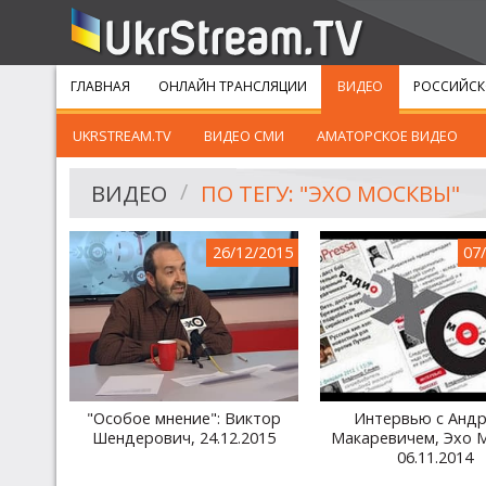
ГЛАВНАЯ
ОНЛАЙН ТРАНСЛЯЦИИ
ВИДЕО
РОССИЙСК
UKRSTREAM.TV
ВИДЕО СМИ
АМАТОРСКОЕ ВИДЕО
ВИДЕО
ПО ТЕГУ: "ЭХО МОСКВЫ"
26/12/2015
07
"Особое мнение": Виктор
Интервью с Анд
Шендерович, 24.12.2015
Макаревичем, Эхо 
06.11.2014