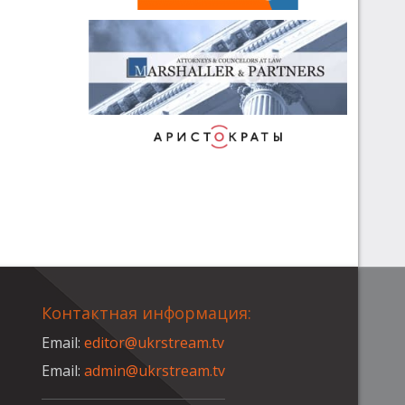
Контактная информация:
Email:
editor@ukrstream.tv
Email:
admin@ukrstream.tv