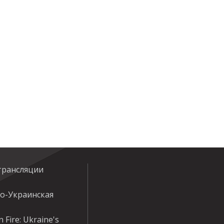
трансляции
ко-Украинская
 Fire: Ukraine's