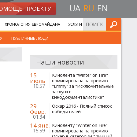
UA
RU
EN
ОМОЩЬ ПРОЕКТУ
ИСКАТЬ
ХРОНОЛОГИЯ ЄВРОМАЙДАНА
УСЛУГИ
У
ПУБЛИЧНЫЕ ЛЮДИ
Наши новости
15
Кинолента "Winter on Fire"
июль
номинирована на премию
10:57
"Emmy" за "Исключительные
заслуги в
кинодокументалистике"
29
Оскар 2016 - Полный список
февр.
победителей
01:34
14 янв.
Киноленту "Winter on Fire"
15:59
номинирована на премию
Оскар в категории "Лучший