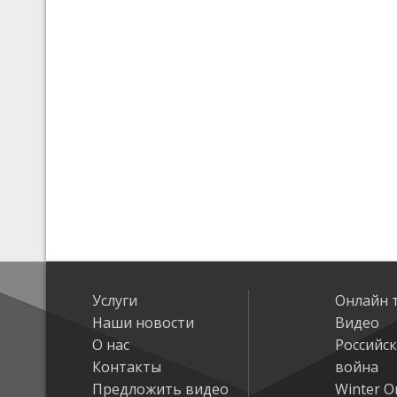
Услуги
Онлайн 
Наши новости
Видео
О нас
Российс
Контакты
война
Предложить видео
Winter On