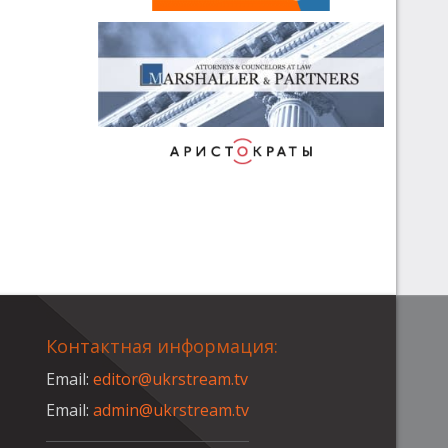
Контактная информация:
Email:
editor@ukrstream.tv
Email:
admin@ukrstream.tv