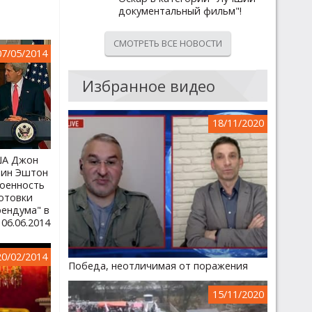
документальный фильм"!
СМОТРЕТЬ ВСЕ НОВОСТИ
07/05/2014
Избранное видео
18/11/2020
ША Джон
рин Эштон
оенность
отовки
рендума" в
06.06.2014
20/02/2014
Победа, неотличимая от поражения
15/11/2020