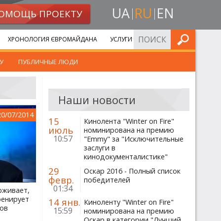
UA
RU
EN
ОМОЩЬ ПРОЕКТУ
ИСКАТЬ
ХРОНОЛОГИЯ ЄВРОМАЙДАНА
УСЛУГИ
У
ПУБЛИЧНЫЕ ЛЮДИ
Наши новости
20/07/2014
15
Кинолента "Winter on Fire"
июль
номинирована на премию
10:57
"Emmy" за "Исключительные
заслуги в
кинодокументалистике"
29
Оскар 2016 - Полный список
февр.
победителей
01:34
рживает,
ренирует
14 янв.
Киноленту "Winter on Fire"
ов
15:59
номинирована на премию
Оскар в категории "Лучший