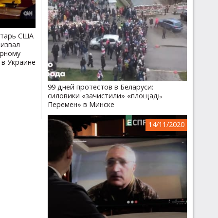
етарь США
ризвал
ирному
в Украине
99 дней протестов в Беларуси:
силовики «зачистили» «площадь
Перемен» в Минске
14/11/2020