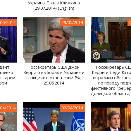
Украины Павла Климкина
(29.07.2014) (English)
/06/2014
29/05/2014
дент
Госсекретарь США Джон
Госсекретарь С
ошенко
Керри о выборах в Украине и
Керри и Леди Кэт
ретарем
санкциях в отношении РФ,
выразили обеспок
рри
29.05.2014
по поводу подг
фиктивного "​​рефе
Донецкой области, 
/04/2014
02/04/2014