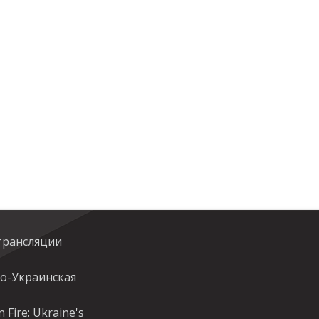
трансляции
ко-Украинская
 Fire: Ukraine's