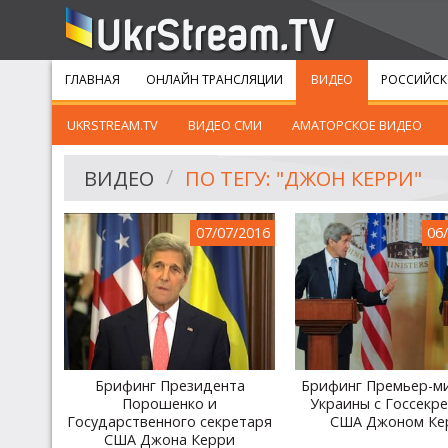
ГЛАВНАЯ
ОНЛАЙН ТРАНСЛЯЦИИ
ВИДЕО
РОССИЙСК
UKRSTREAM.TV
ВИДЕО СМИ
АМАТОРСКОЕ ВИДЕО
ВИДЕО
ПО ТЕГУ: "ДЖОН КЕРРИ"
07/07/2016
06
Брифинг Президента
Брифинг Премьер-м
Порошенко и
Украины с Госсекр
Государственного секретаря
США Джоном Ке
США Джона Керри