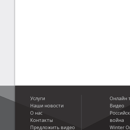
Услуги
Онлайн 
Наши новости
Видео
О нас
Российс
Контакты
война
Предложить видео
Winter On