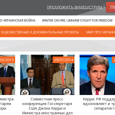
П
ПРЕДЛОЖИТЬ ВИДЕО/СТРИМ
О-УКРАИНСКАЯ ВОЙНА
WINTER ON FIRE: UKRAINE'S FIGHT FOR FREEDOM
ХУДОЖЕСТВЕНЫЕ И ДОКУМЕНТАЛЬНЫЕ ПРОЕКТЫ
МИР ПРО УКРАИН
/02/2015
29/07/2014
инистра
Совместная пресс-
Керри: РФ подде
етарем
конференция Госсекретаря
вдохновляет и т
рри
США Джона Керри и
сепаратист
Министра иностранных дел