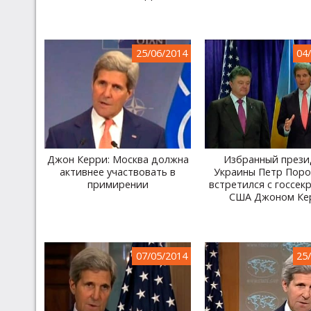
25/06/2014
04
Джон Керри: Москва должна
Избранный прези
активнее участвовать в
Украины Петр Пор
примирении
встретился с госсек
США Джоном Ке
07/05/2014
25