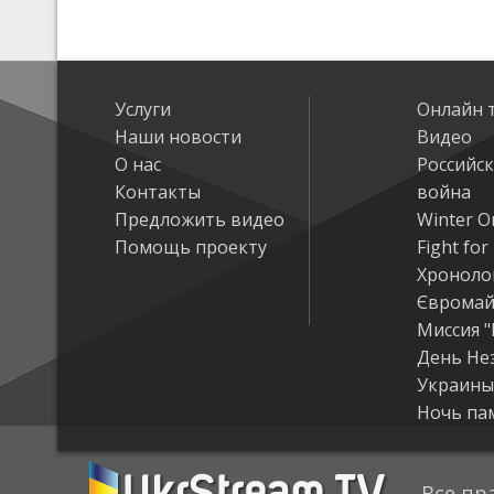
Услуги
Онлайн 
Наши новости
Видео
О нас
Российс
Контакты
война
Предложить видео
Winter On
Помощь проекту
Fight fo
Хроноло
Євромай
Миссия "
День Не
Украины
Ночь па
Все пр