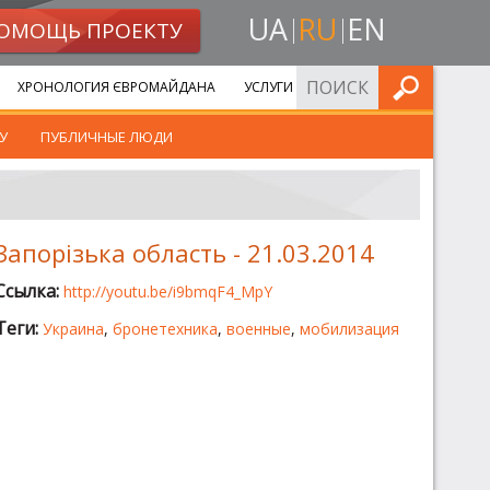
UA
RU
EN
ОМОЩЬ ПРОЕКТУ
ИСКАТЬ
ХРОНОЛОГИЯ ЄВРОМАЙДАНА
УСЛУГИ
У
ПУБЛИЧНЫЕ ЛЮДИ
Запорізька область - 21.03.2014
Ссылка:
http://youtu.be/i9bmqF4_MpY
Теги:
Украина
,
бронетехника
,
военные
,
мобилизация