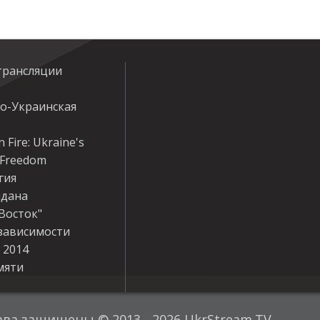
трансляции
ко-Украинская
 Fire: Ukraine's
r Freedom
гия
дана
Восток"
зависимости
 2014
мяти
ава защищены © 2013 - 2026 UkrStream.TV