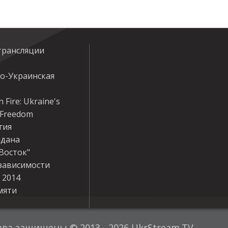
трансляции
ко-Украинская
 Fire: Ukraine's
r Freedom
гия
дана
Восток"
зависимости
 2014
мяти
ава защищены © 2013 - 2026 UkrStream.TV