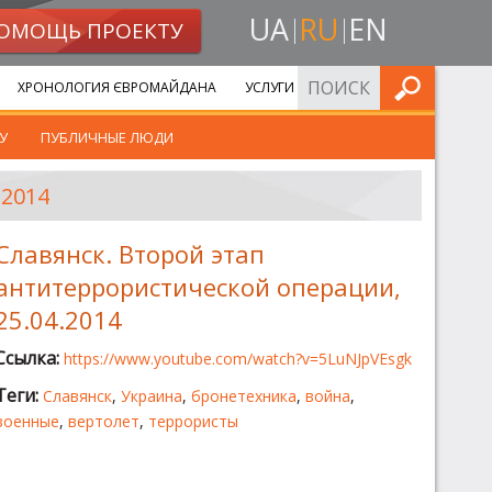
UA
RU
EN
ОМОЩЬ ПРОЕКТУ
ИСКАТЬ
ХРОНОЛОГИЯ ЄВРОМАЙДАНА
УСЛУГИ
У
ПУБЛИЧНЫЕ ЛЮДИ
2014
Славянск. Второй этап
антитеррористической операции,
25.04.2014
Ссылка:
https://www.youtube.com/watch?v=5LuNJpVEsgk
Теги:
Славянск
,
Украина
,
бронетехника
,
война
,
военные
,
вертолет
,
террористы