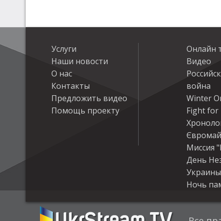
Услуги
Онлайн 
Наши новости
Видео
О нас
Российс
Контакты
война
Предложить видео
Winter On
Помощь проекту
Fight fo
Хроноло
Євромай
Миссия "
День Не
Украины
Ночь па
Все пр