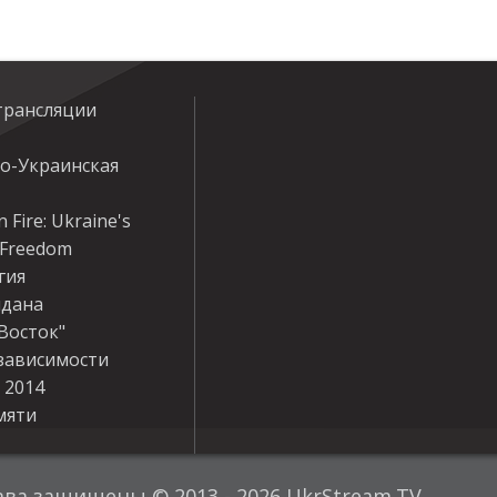
трансляции
ко-Украинская
 Fire: Ukraine's
r Freedom
гия
дана
Восток"
зависимости
 2014
мяти
ава защищены © 2013 - 2026 UkrStream.TV