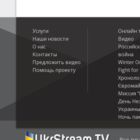
Услуги
Онлайн 
Наши новости
Видео
О нас
Российс
Контакты
война
Предложить видео
Winter On
Помощь проекту
Fight fo
Хроноло
Євромай
Миссия "
День Не
Украины
Ночь па
Все пр