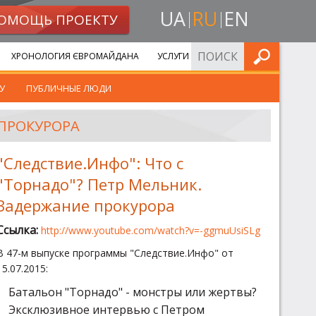
UA
RU
EN
ОМОЩЬ ПРОЕКТУ
ИСКАТЬ
ХРОНОЛОГИЯ ЄВРОМАЙДАНА
УСЛУГИ
У
ПУБЛИЧНЫЕ ЛЮДИ
 ПРОКУРОРА
"Следствие.Инфо": Что с
"Торнадо"? Петр Мельник.
Задержание прокурора
Ссылка:
http://www.youtube.com/watch?v=-ggmuUsiSLg
В 47-м выпуске программы "Следствие.Инфо" от
15.07.2015:
Батальон "Торнадо" - монстры или жертвы?
Эксклюзивное интервью с Петром